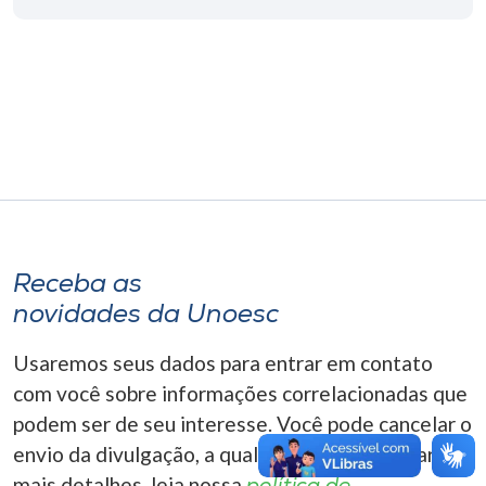
Museu
Unoesc
Store
Selecione
o idioma
Receba as
novidades da Unoesc
A+
A-
Usaremos seus dados para entrar em contato
com você sobre informações correlacionadas que
podem ser de seu interesse. Você pode cancelar o
envio da divulgação, a qualquer momento. Para
mais detalhes, leia nossa