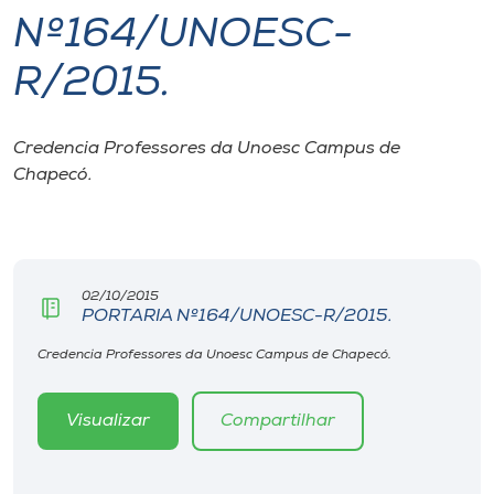
Nº164/UNOESC-
I.nova
R/2015.
Diplomados
Credencia Professores da Unoesc Campus de
Chapecó.
Cultura
CPA
02/10/2015
Biblioteca
PORTARIA Nº164/UNOESC-R/2015.
Credencia Professores da Unoesc Campus de Chapecó.
Editora
Visualizar
Compartilhar
Rádio