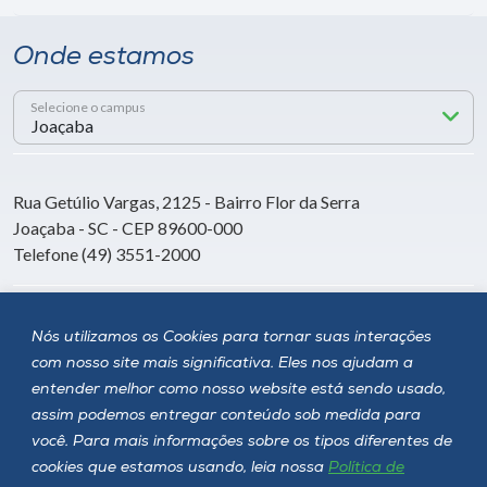
Onde estamos
Selecione o campus
Rua Getúlio Vargas, 2125 - Bairro Flor da Serra
Joaçaba - SC - CEP 89600-000
Telefone (49) 3551-2000
Siga a Unoesc
Nós utilizamos os Cookies para tornar suas interações
com nosso site mais significativa. Eles nos ajudam a
entender melhor como nosso website está sendo usado,
assim podemos entregar conteúdo sob medida para
você. Para mais informações sobre os tipos diferentes de
cookies que estamos usando, leia nossa
Política de