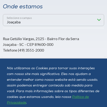
Onde estamos
Selecione o campus
Rua Getúlio Vargas, 2125 - Bairro Flor da Serra
Joaçaba - SC - CEP 89600-000
Telefone (49) 3551-2000
Siga a Unoesc
Nós utilizamos os Cookies para tornar suas interações
com nosso site mais significativa. Eles nos ajudam a
entender melhor como nosso website está sendo usado,
assim podemos entregar conteúdo sob medida para
você. Para mais informações sobre os tipos diferentes de
cookies que estamos usando, leia nossa
Política de
Privacidade
.