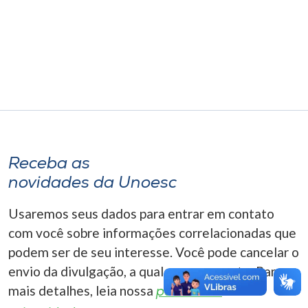
Museu
Unoesc
Store
Selecione
o idioma
Receba as
novidades da Unoesc
A+
Usaremos seus dados para entrar em contato
A-
com você sobre informações correlacionadas que
podem ser de seu interesse. Você pode cancelar o
envio da divulgação, a qualquer momento. Para
mais detalhes, leia nossa
política de