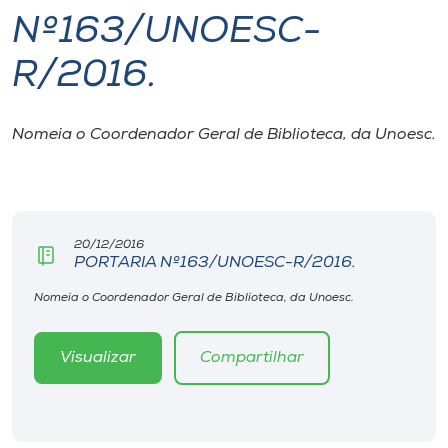
Nº163/UNOESC-
I.nova
R/2016.
Diplomados
Nomeia o Coordenador Geral de Biblioteca, da Unoesc.
Cultura
CPA
20/12/2016
PORTARIA Nº163/UNOESC-R/2016.
Biblioteca
Nomeia o Coordenador Geral de Biblioteca, da Unoesc.
Editora
Visualizar
Compartilhar
Rádio