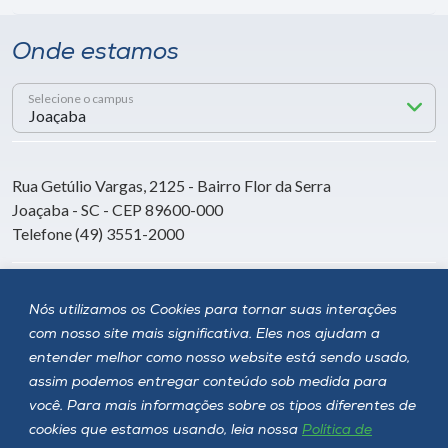
Onde estamos
Selecione o campus
Rua Getúlio Vargas, 2125 - Bairro Flor da Serra
Joaçaba - SC - CEP 89600-000
Telefone (49) 3551-2000
Siga a Unoesc
Nós utilizamos os Cookies para tornar suas interações
com nosso site mais significativa. Eles nos ajudam a
entender melhor como nosso website está sendo usado,
assim podemos entregar conteúdo sob medida para
você. Para mais informações sobre os tipos diferentes de
cookies que estamos usando, leia nossa
Política de