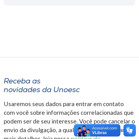
Museu
Unoesc
Store
Selecione
o idioma
Receba as
novidades da Unoesc
A+
A-
Usaremos seus dados para entrar em contato
com você sobre informações correlacionadas que
podem ser de seu interesse. Você pode cancelar o
envio da divulgação, a qualquer momento. Para
mais detalhes, leia nossa