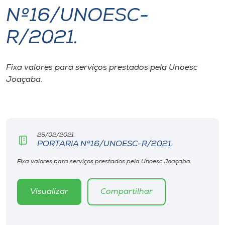
Nº16/UNOESC-
I.nova
R/2021.
Diplomados
Fixa valores para serviços prestados pela Unoesc
Joaçaba.
Cultura
CPA
25/02/2021
Biblioteca
PORTARIA Nº16/UNOESC-R/2021.
Fixa valores para serviços prestados pela Unoesc Joaçaba.
Editora
Visualizar
Compartilhar
Rádio