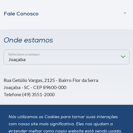
Fale Conosco
Onde estamos
Selecione o campus
Rua Getúlio Vargas, 2125 - Bairro Flor da Serra
Joaçaba - SC - CEP 89600-000
Telefone (49) 3551-2000
Siga a Unoesc
Nós utilizamos os Cookies para tornar suas interações
com nosso site mais significativa. Eles nos ajudam a
entender melhor como nosso website está sendo usado,