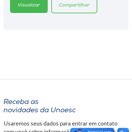
Museu
Visualizar
Compartilhar
Unoesc
Store
Selecione
o idioma
A+
A-
Receba as
novidades da Unoesc
Usaremos seus dados para entrar em contato
com você sobre informações correlacionadas que