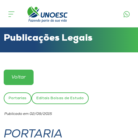
Cursos
Onde estamos
Publicações Legais
Pesquisa
Atendimento ao Estudante
Voltar
Portal de Ensino
Portarias
Editais Bolsas de Estudo
A
Publicado em 02/09/2015
Unoesc
PORTARIA
Internacionalização