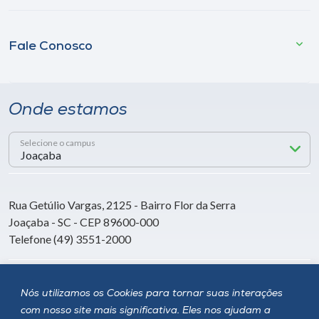
Fale Conosco
Onde estamos
Selecione o campus
Rua Getúlio Vargas, 2125 - Bairro Flor da Serra
Joaçaba - SC - CEP 89600-000
Telefone (49) 3551-2000
Siga a Unoesc
Nós utilizamos os Cookies para tornar suas interações
com nosso site mais significativa. Eles nos ajudam a