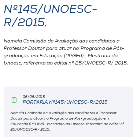
Nº145/UNOESC-
I.nova
R/2015.
Diplomados
Nomeia Comissão de Avaliação dos candidatos a
Professor Doutor para atuar no Programa de Pós-
Cultura
graduação em Educação (PPGEd)– Mestrado da
Unoesc, referente ao edital nº 25/UNOESC-R/ 2015.
CPA
Biblioteca
06/08/2015
PORTARIA Nº145/UNOESC-R/2015.
Editora
Nomeia Comissão de Avaliação dos candidatos a Professor
Doutor para atuar no Programa de Pós-graduação em
Rádio
Educação (PPGEd)– Mestrado da Unoesc, referente ao edital nº
25/UNOESC-R/ 2015.