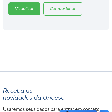
Museu
Visualizar
Compartilhar
Unoesc
Store
Selecione
o idioma
A+
A-
Receba as
novidades da Unoesc
Usaremos seus dados para entrar em contato