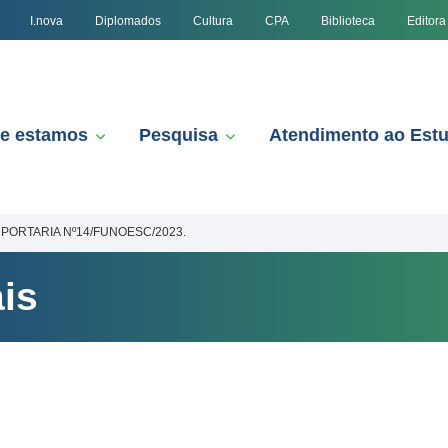
I.nova
Diplomados
Cultura
CPA
Biblioteca
Editora
e estamos
Pesquisa
Atendimento ao Est
PORTARIA Nº14/FUNOESC/2023.
is