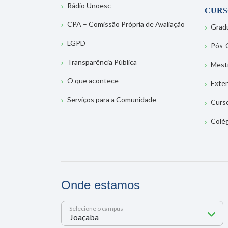
Rádio Unoesc
CURS
CPA – Comissão Própria de Avaliação
Grad
LGPD
Pós-
Transparência Pública
Mest
O que acontece
Exte
Serviços para a Comunidade
Curs
Colé
Onde estamos
Selecione o campus