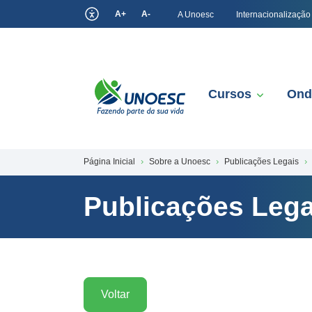
A+
A-
A Unoesc
Internacionalização
Cursos
Ond
Página Inicial
Sobre a Unoesc
Publicações Legais
Publicações Lega
Voltar