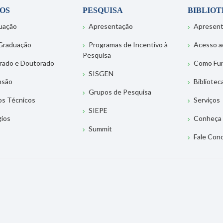
OS
PESQUISA
BIBLIO
uação
Apresentação
Apresen
Graduação
Programas de Incentivo à
Acesso a
Pesquisa
rado e Doutorado
Como Fu
SISGEN
nsão
Bibliotec
Grupos de Pesquisa
os Técnicos
Serviços
SIEPE
gios
Conheça 
Summit
Fale Con