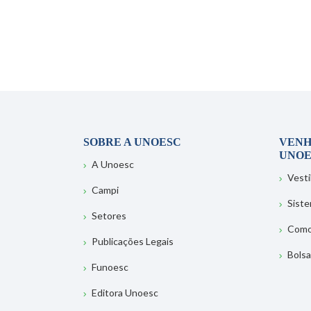
SOBRE A UNOESC
VENH
UNOE
A Unoesc
Vesti
Campi
Sist
Setores
Como
Publicações Legais
Bolsa
Funoesc
Editora Unoesc