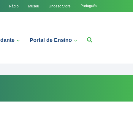
Português
Rádio
Museu
Unoesc Store
udante
Portal de Ensino