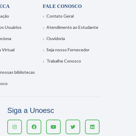
TECA
FALE CONOSCO
tação
Contato Geral
os Usuários
Atendimento ao Estudante
nciona
Ouvidoria
a Virtual
Seja nosso Fornecedor
Trabalhe Conosco
nossas bibliotecas
osco
Siga a Unoesc