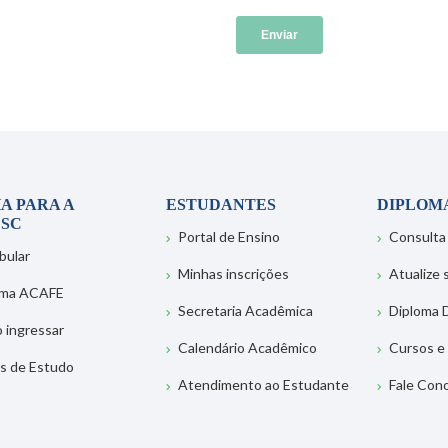
A PARA A
ESTUDANTES
DIPLOM
SC
Portal de Ensino
Consulta
bular
Minhas inscrições
Atualize
ema ACAFE
Secretaria Acadêmica
Diploma D
 ingressar
Calendário Acadêmico
Cursos e
s de Estudo
Atendimento ao Estudante
Fale Con