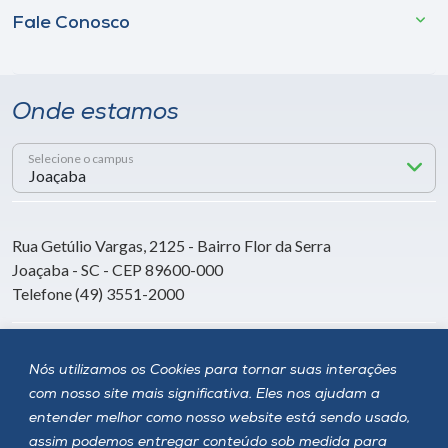
Fale Conosco
Onde estamos
Selecione o campus
Rua Getúlio Vargas, 2125 - Bairro Flor da Serra
Joaçaba - SC - CEP 89600-000
Telefone (49) 3551-2000
Siga a Unoesc
Nós utilizamos os Cookies para tornar suas interações
com nosso site mais significativa. Eles nos ajudam a
entender melhor como nosso website está sendo usado,
assim podemos entregar conteúdo sob medida para