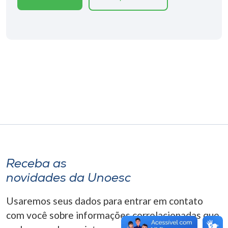
Museu
Unoesc
Store
Selecione
o idioma
A+
Receba as
A-
novidades da Unoesc
Usaremos seus dados para entrar em contato
com você sobre informações correlacionadas que