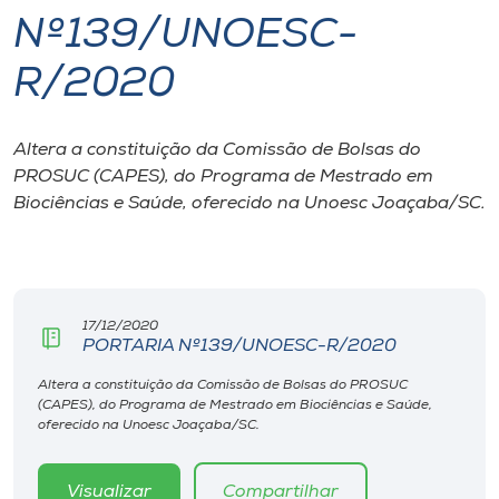
Nº139/UNOESC-
I.nova
R/2020
Diplomados
Altera a constituição da Comissão de Bolsas do
PROSUC (CAPES), do Programa de Mestrado em
Cultura
Biociências e Saúde, oferecido na Unoesc Joaçaba/SC.
CPA
Biblioteca
17/12/2020
PORTARIA Nº139/UNOESC-R/2020
Editora
Altera a constituição da Comissão de Bolsas do PROSUC
(CAPES), do Programa de Mestrado em Biociências e Saúde,
oferecido na Unoesc Joaçaba/SC.
Rádio
Visualizar
Compartilhar