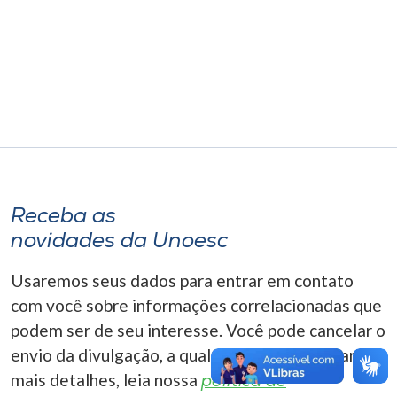
Museu
Unoesc
Store
Selecione
o idioma
Receba as
novidades da Unoesc
A+
Usaremos seus dados para entrar em contato
A-
com você sobre informações correlacionadas que
podem ser de seu interesse. Você pode cancelar o
envio da divulgação, a qualquer momento. Para
mais detalhes, leia nossa
política de