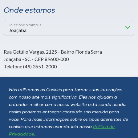
Onde estamos
Selecione o campus
Rua Getúlio Vargas, 2125 - Bairro Flor da Serra
Joaçaba - SC - CEP 89600-000
Telefone (49) 3551-2000
Siga a Unoesc
Nós utilizamos os Cookies para tornar suas interações
com nosso site mais significativa. Eles nos ajudam a
entender melhor como nosso website está sendo usado,
assim podemos entregar conteúdo sob medida para
você. Para mais informações sobre os tipos diferentes de
cookies que estamos usando, leia nossa
Política de
Privacidade
.