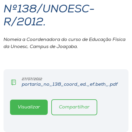
Nº138/UNOESC-
I.nova
R/2012.
Diplomados
Nomeia a Coordenadora do curso de Educação Física
da Unoesc, Campus de Joaçaba.
Cultura
CPA
27/07/2012
Biblioteca
portaria_no_138_coord_ed._ef.beth_.pdf
Editora
Visualizar
Compartilhar
Rádio