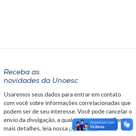
Museu
Unoesc
Store
Selecione
o idioma
Receba as
novidades da Unoesc
A+
Usaremos seus dados para entrar em contato
A-
com você sobre informações correlacionadas que
podem ser de seu interesse. Você pode cancelar o
envio da divulgação, a qualquer momento. Para
mais detalhes, leia nossa
política de