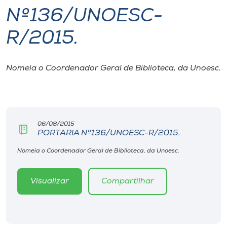
Nº136/UNOESC-
I.nova
R/2015.
Diplomados
Nomeia o Coordenador Geral de Biblioteca, da Unoesc.
Cultura
CPA
06/08/2015
PORTARIA Nº136/UNOESC-R/2015.
Biblioteca
Nomeia o Coordenador Geral de Biblioteca, da Unoesc.
Editora
Visualizar
Compartilhar
Rádio