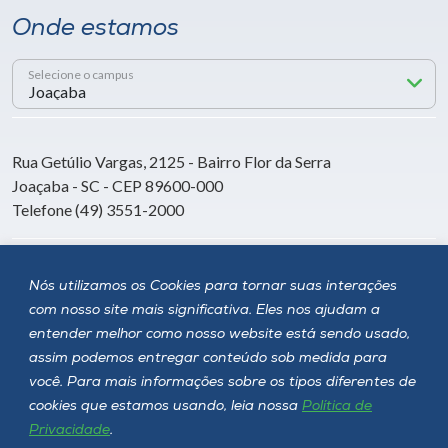
Onde estamos
Selecione o campus
Rua Getúlio Vargas, 2125 - Bairro Flor da Serra
Joaçaba - SC - CEP 89600-000
Telefone (49) 3551-2000
Siga a Unoesc
Nós utilizamos os Cookies para tornar suas interações
com nosso site mais significativa. Eles nos ajudam a
entender melhor como nosso website está sendo usado,
assim podemos entregar conteúdo sob medida para
você. Para mais informações sobre os tipos diferentes de
cookies que estamos usando, leia nossa
Política de
Privacidade
.