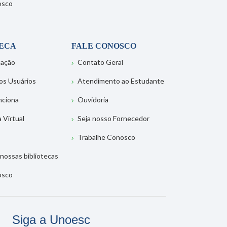
osco
TECA
FALE CONOSCO
tação
Contato Geral
os Usuários
Atendimento ao Estudante
nciona
Ouvidoria
a Virtual
Seja nosso Fornecedor
Trabalhe Conosco
nossas bibliotecas
osco
Siga a Unoesc