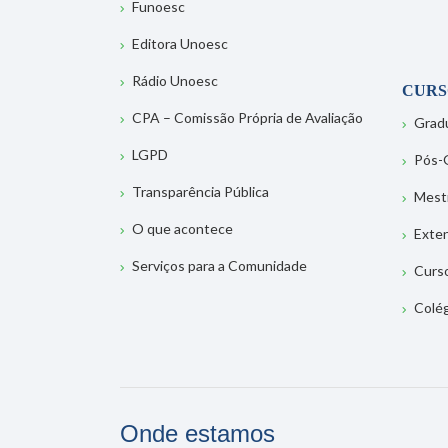
Funoesc
Editora Unoesc
Rádio Unoesc
CURS
CPA – Comissão Própria de Avaliação
Grad
LGPD
Pós-
Transparência Pública
Mest
O que acontece
Exte
Serviços para a Comunidade
Curs
Colé
Onde estamos