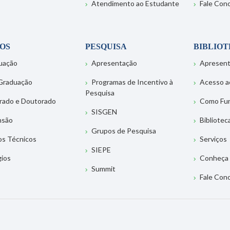
Atendimento ao Estudante
Fale Con
OS
PESQUISA
BIBLIO
uação
Apresentação
Apresen
Graduação
Programas de Incentivo à
Acesso a
Pesquisa
rado e Doutorado
Como Fu
SISGEN
nsão
Bibliotec
Grupos de Pesquisa
os Técnicos
Serviços
SIEPE
gios
Conheça 
Summit
Fale Con