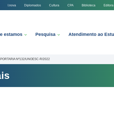
I.nova
Diplomados
Cultura
CPA
Biblioteca
Editora
e estamos
Pesquisa
Atendimento ao Est
PORTARIA Nº132/UNOESC-R/2022
is