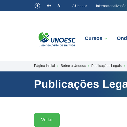
A+
A-
A Unoesc
Internacionalização
Cursos
Ond
Página Inicial
Sobre a Unoesc
Publicações Legais
Publicações Lega
Voltar