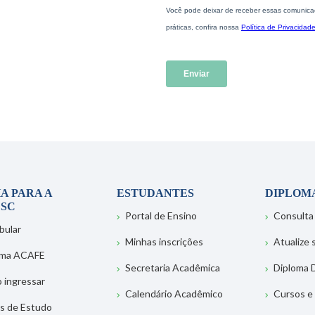
A PARA A
ESTUDANTES
DIPLOM
SC
Portal de Ensino
Consulta
bular
Minhas inscrições
Atualize
ema ACAFE
Secretaria Acadêmica
Diploma D
 ingressar
Calendário Acadêmico
Cursos e
s de Estudo