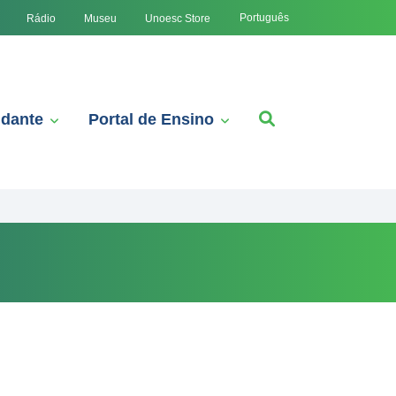
Português
Rádio
Museu
Unoesc Store
udante
Portal de Ensino