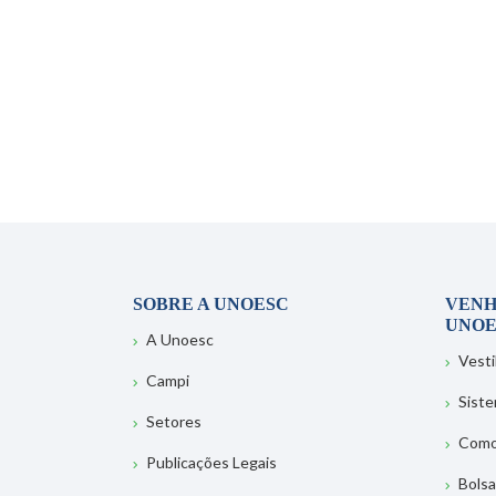
SOBRE A UNOESC
VENH
UNOE
A Unoesc
Vesti
Campi
Sist
Setores
Como
Publicações Legais
Bolsa