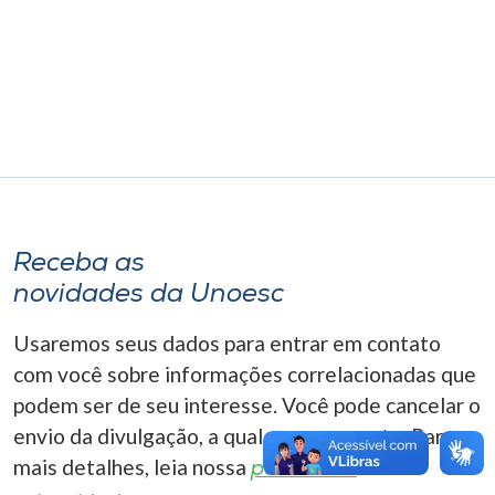
Museu
Unoesc
Store
Selecione
o idioma
Receba as
novidades da Unoesc
A+
Usaremos seus dados para entrar em contato
A-
com você sobre informações correlacionadas que
podem ser de seu interesse. Você pode cancelar o
envio da divulgação, a qualquer momento. Para
mais detalhes, leia nossa
política de