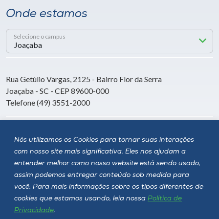
Onde estamos
Selecione o campus
Rua Getúlio Vargas, 2125 - Bairro Flor da Serra
Joaçaba - SC - CEP 89600-000
Telefone (49) 3551-2000
Siga a Unoesc
Nós utilizamos os Cookies para tornar suas interações
com nosso site mais significativa. Eles nos ajudam a
entender melhor como nosso website está sendo usado,
assim podemos entregar conteúdo sob medida para
você. Para mais informações sobre os tipos diferentes de
cookies que estamos usando, leia nossa
Política de
Privacidade
.