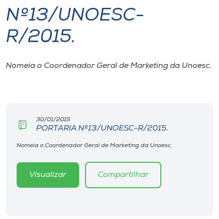
Nº13/UNOESC-
I.nova
R/2015.
Diplomados
Nomeia o Coordenador Geral de Marketing da Unoesc.
Cultura
CPA
30/01/2015
PORTARIA Nº13/UNOESC-R/2015.
Biblioteca
Nomeia o Coordenador Geral de Marketing da Unoesc.
Editora
Visualizar
Compartilhar
Rádio