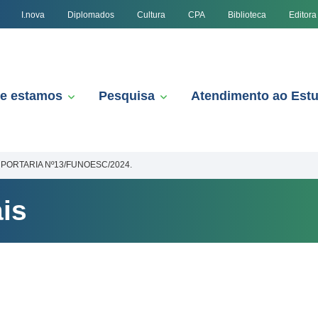
I.nova
Diplomados
Cultura
CPA
Biblioteca
Editora
e estamos
Pesquisa
Atendimento ao Est
PORTARIA Nº13/FUNOESC/2024.
is