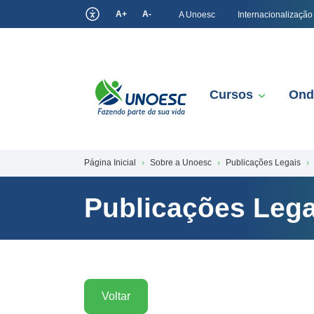
A+
A-
A Unoesc
Internacionalização
Cursos
Ond
Página Inicial
Sobre a Unoesc
Publicações Legais
Publicações Lega
Voltar