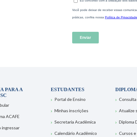
A PARA A
ESTUDANTES
DIPLOM
SC
Portal de Ensino
Consulta
bular
Minhas inscrições
Atualize
ema ACAFE
Secretaria Acadêmica
Diploma D
 ingressar
Calendário Acadêmico
Cursos e