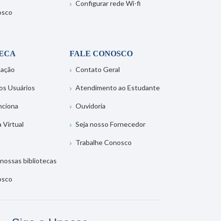
Configurar rede Wi-fi
osco
TECA
FALE CONOSCO
tação
Contato Geral
os Usuários
Atendimento ao Estudante
nciona
Ouvidoria
a Virtual
Seja nosso Fornecedor
Trabalhe Conosco
nossas bibliotecas
osco