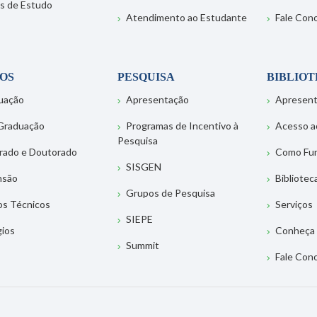
s de Estudo
Atendimento ao Estudante
Fale Con
OS
PESQUISA
BIBLIO
uação
Apresentação
Apresen
Graduação
Programas de Incentivo à
Acesso a
Pesquisa
rado e Doutorado
Como Fu
SISGEN
nsão
Bibliotec
Grupos de Pesquisa
os Técnicos
Serviços
SIEPE
gios
Conheça 
Summit
Fale Con