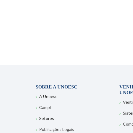
SOBRE A UNOESC
VENH
UNOE
A Unoesc
Vesti
Campi
Sist
Setores
Como
Publicações Legais