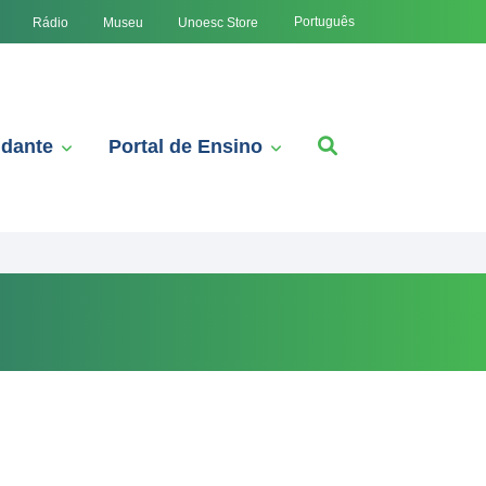
Português
Rádio
Museu
Unoesc Store
udante
Portal de Ensino