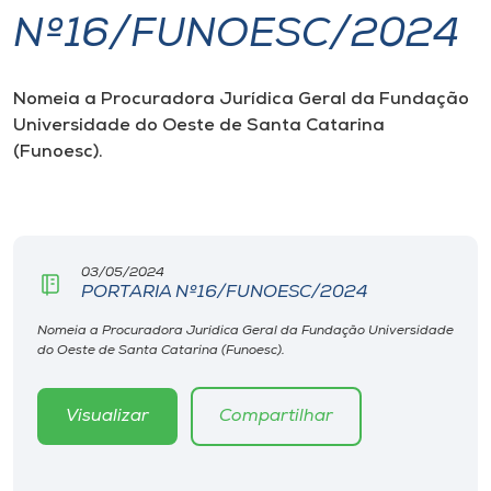
Nº16/FUNOESC/2024
I.nova
Nomeia a Procuradora Jurídica Geral da Fundação
Diplomados
Universidade do Oeste de Santa Catarina
(Funoesc).
Cultura
CPA
03/05/2024
PORTARIA Nº16/FUNOESC/2024
Biblioteca
Nomeia a Procuradora Jurídica Geral da Fundação Universidade
do Oeste de Santa Catarina (Funoesc).
Editora
Visualizar
Compartilhar
Rádio