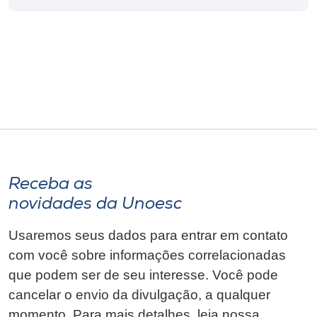
Museu
Unoesc
Store
Selecione
o idioma
Receba as
novidades da Unoesc
A+
A-
Usaremos seus dados para entrar em contato
com você sobre informações correlacionadas
que podem ser de seu interesse. Você pode
cancelar o envio da divulgação, a qualquer
momento. Para mais detalhes, leia nossa