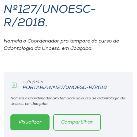
Nº127/UNOESC-
I.nova
R/2018.
Diplomados
Nomeia o Coordenador pro tempore do curso de
Odontologia da Unoesc, em Joaçaba.
Cultura
CPA
21/12/2018
Biblioteca
PORTARIA Nº127/UNOESC-R/2018.
Nomeia o Coordenador pro tempore do curso de Odontologia da
Editora
Unoesc, em Joaçaba.
Rádio
Visualizar
Compartilhar