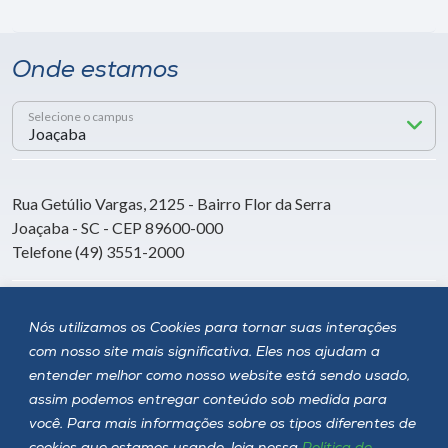
Onde estamos
Selecione o campus
Rua Getúlio Vargas, 2125 - Bairro Flor da Serra
Joaçaba - SC - CEP 89600-000
Telefone (49) 3551-2000
Siga a Unoesc
Nós utilizamos os Cookies para tornar suas interações
com nosso site mais significativa. Eles nos ajudam a
entender melhor como nosso website está sendo usado,
assim podemos entregar conteúdo sob medida para
você. Para mais informações sobre os tipos diferentes de