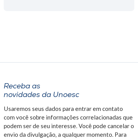
Museu
Unoesc
Store
Selecione
o idioma
Receba as
A+
novidades da Unoesc
A-
Usaremos seus dados para entrar em contato
com você sobre informações correlacionadas que
podem ser de seu interesse. Você pode cancelar o
envio da divulgação, a qualquer momento. Para