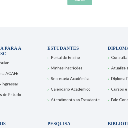
A PARA A
ESTUDANTES
DIPLOM
SC
Portal de Ensino
Consulta
bular
Minhas inscrições
Atualize
ema ACAFE
Secretaria Acadêmica
Diploma D
 ingressar
Calendário Acadêmico
Cursos e
s de Estudo
Atendimento ao Estudante
Fale Con
OS
PESQUISA
BIBLIO