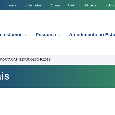
I.nova
Diplomados
Cultura
CPA
Biblioteca
Editora
e estamos
Pesquisa
Atendimento ao Est
PORTARIA Nº123/UNOESC-R/2012.
is