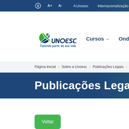
A+
A-
A Unoesc
Internacionalização
Cursos
Ond
Página Inicial
Sobre a Unoesc
Publicações Legais
Publicações Lega
Voltar