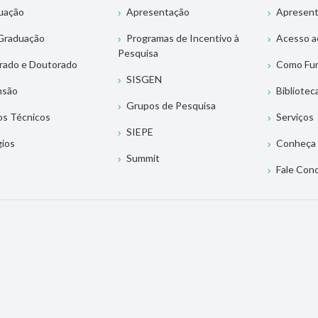
uação
Apresentação
Apresen
Graduação
Programas de Incentivo à
Acesso a
Pesquisa
rado e Doutorado
Como Fu
SISGEN
nsão
Bibliotec
Grupos de Pesquisa
os Técnicos
Serviços
SIEPE
gios
Conheça 
Summit
Fale Con