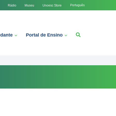
Português
Rádio
Museu
Unoesc Store
udante
Portal de Ensino