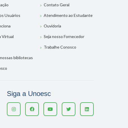
tação
Contato Geral
os Usuários
Atendimento ao Estudante
nciona
Ouvidoria
a Virtual
Seja nosso Fornecedor
Trabalhe Conosco
nossas bibliotecas
osco
Siga a Unoesc