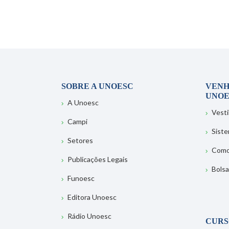
SOBRE A UNOESC
VENH
UNOE
A Unoesc
Vesti
Campi
Sist
Setores
Como
Publicações Legais
Bolsa
Funoesc
Editora Unoesc
Rádio Unoesc
CURS