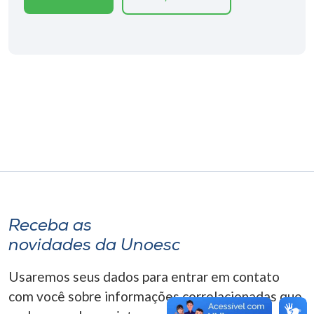
Museu
Unoesc
Store
Selecione
o idioma
A+
Receba as
A-
novidades da Unoesc
Usaremos seus dados para entrar em contato
com você sobre informações correlacionadas que