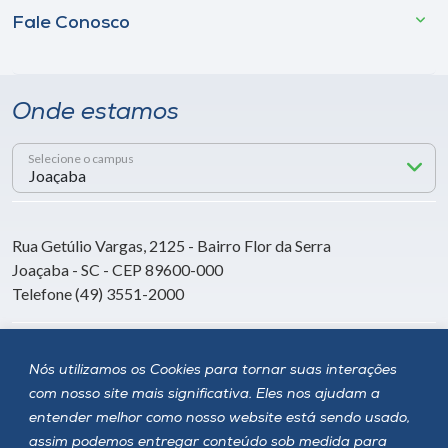
Fale Conosco
Onde estamos
Selecione o campus
Rua Getúlio Vargas, 2125 - Bairro Flor da Serra
Joaçaba - SC - CEP 89600-000
Telefone (49) 3551-2000
Siga a Unoesc
Nós utilizamos os Cookies para tornar suas interações
com nosso site mais significativa. Eles nos ajudam a
entender melhor como nosso website está sendo usado,
assim podemos entregar conteúdo sob medida para