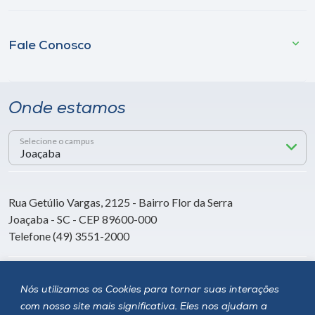
Fale Conosco
Onde estamos
Selecione o campus
Rua Getúlio Vargas, 2125 - Bairro Flor da Serra
Joaçaba - SC - CEP 89600-000
Telefone (49) 3551-2000
Siga a Unoesc
Nós utilizamos os Cookies para tornar suas interações
com nosso site mais significativa. Eles nos ajudam a