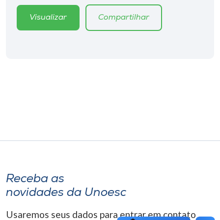
Museu
Visualizar
Compartilhar
Unoesc
Store
Selecione
o idioma
A+
A-
Receba as
novidades da Unoesc
Usaremos seus dados para entrar em contato