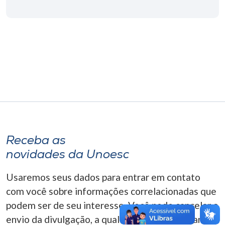
Museu
Unoesc
Store
Selecione
o idioma
Receba as
A+
novidades da Unoesc
A-
Usaremos seus dados para entrar em contato
com você sobre informações correlacionadas que
podem ser de seu interesse. Você pode cancelar o
envio da divulgação, a qualquer momento. Para