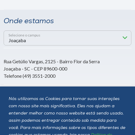
Onde estamos
Selecione o campus
Rua Getúlio Vargas, 2125 - Bairro Flor da Serra
Joaçaba - SC - CEP 89600-000
Telefone (49) 3551-2000
Siga a Unoesc
Nós utilizamos os Cookies para tornar suas interações
com nosso site mais significativa. Eles nos ajudam a
entender melhor como nosso website está sendo usado,
assim podemos entregar conteúdo sob medida para
você. Para mais informações sobre os tipos diferentes de