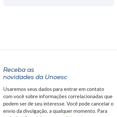
Museu
Unoesc
Store
Selecione
o idioma
Receba as
novidades da Unoesc
A+
A-
Usaremos seus dados para entrar em contato
com você sobre informações correlacionadas que
podem ser de seu interesse. Você pode cancelar o
envio da divulgação, a qualquer momento. Para