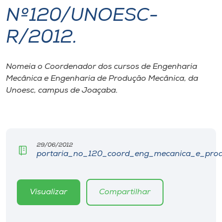
Nº120/UNOESC-
I.nova
R/2012.
Diplomados
Nomeia o Coordenador dos cursos de Engenharia
Mecânica e Engenharia de Produção Mecânica, da
Cultura
Unoesc, campus de Joaçaba.
CPA
Biblioteca
29/06/2012
portaria_no_120_coord_eng_mecanica_e_produ
Editora
Visualizar
Compartilhar
Rádio