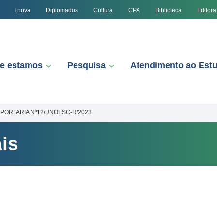
I.nova
Diplomados
Cultura
CPA
Biblioteca
Editora
e estamos
Pesquisa
Atendimento ao Est
PORTARIA Nº12/UNOESC-R/2023.
is