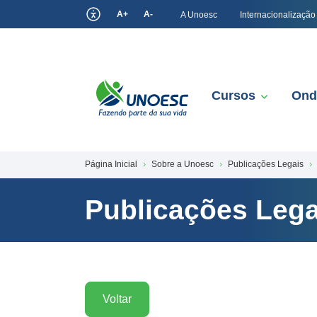
A+
A-
A Unoesc
Internacionalização
Cursos
Ond
Página Inicial
Sobre a Unoesc
Publicações Legais
Publicações Lega
Voltar