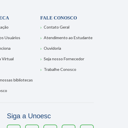
TECA
FALE CONOSCO
tação
Contato Geral
os Usuários
Atendimento ao Estudante
nciona
Ouvidoria
a Virtual
Seja nosso Fornecedor
Trabalhe Conosco
nossas bibliotecas
osco
Siga a Unoesc