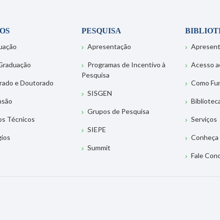
OS
PESQUISA
BIBLIO
uação
Apresentação
Apresen
Graduação
Programas de Incentivo à
Acesso a
Pesquisa
rado e Doutorado
Como Fu
SISGEN
nsão
Bibliotec
Grupos de Pesquisa
os Técnicos
Serviços
SIEPE
gios
Conheça 
Summit
Fale Con