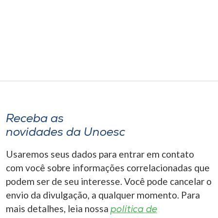
Museu
Unoesc
Store
Selecione
o idioma
Receba as
novidades da Unoesc
A+
Usaremos seus dados para entrar em contato
A-
com você sobre informações correlacionadas que
podem ser de seu interesse. Você pode cancelar o
envio da divulgação, a qualquer momento. Para
mais detalhes, leia nossa
política de