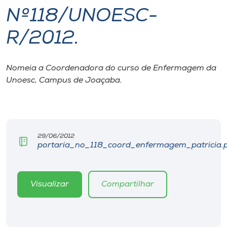
Nº118/UNOESC-
I.nova
R/2012.
Diplomados
Nomeia a Coordenadora do curso de Enfermagem da
Unoesc, Campus de Joaçaba.
Cultura
CPA
29/06/2012
Biblioteca
portaria_no_118_coord_enfermagem_patricia.
Editora
Visualizar
Compartilhar
Rádio