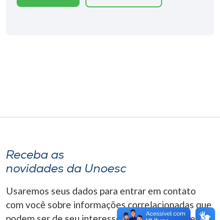
Museu
Unoesc
Store
Selecione
o idioma
A+
Receba as
A-
novidades da Unoesc
Usaremos seus dados para entrar em contato
com você sobre informações correlacionadas que
podem ser de seu interesse. Você pode cancelar o