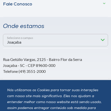
Fale Conosco
Onde estamos
Selecione o campus
Rua Getúlio Vargas, 2125 - Bairro Flor da Serra
Joaçaba - SC - CEP 89600-000
Telefone (49) 3551-2000
Siga a Unoesc
Nós utilizamos os Cookies para tornar suas interações
com nosso site mais significativa. Eles nos ajudam a
entender melhor como nosso website está sendo usado,
assim podemos entregar conteúdo sob medida para