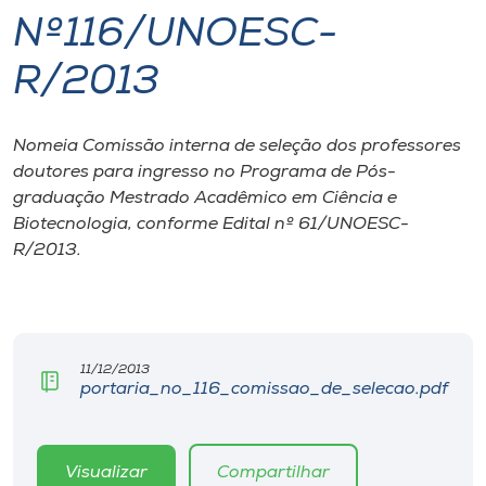
Nº116/UNOESC-
I.nova
R/2013
Diplomados
Nomeia Comissão interna de seleção dos professores
doutores para ingresso no Programa de Pós-
Cultura
graduação Mestrado Acadêmico em Ciência e
Biotecnologia, conforme Edital nº 61/UNOESC-
CPA
R/2013.
Biblioteca
Editora
11/12/2013
portaria_no_116_comissao_de_selecao.pdf
Rádio
Visualizar
Compartilhar