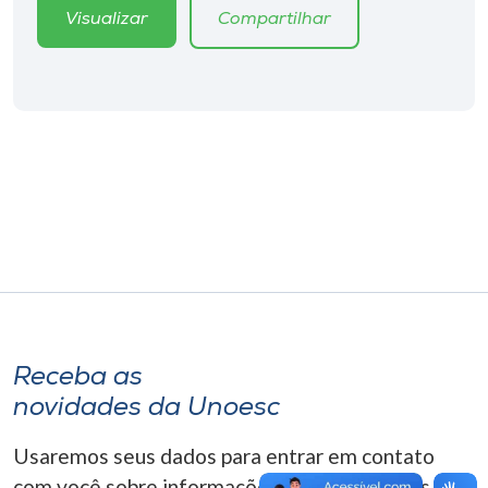
Museu
Visualizar
Compartilhar
Unoesc
Store
Selecione
o idioma
A+
A-
Receba as
novidades da Unoesc
Usaremos seus dados para entrar em contato
com você sobre informações correlacionadas que