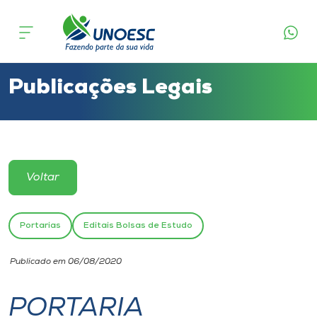
Cursos
Onde estamos
Publicações Legais
Pesquisa
Atendimento ao Estudante
Voltar
Portal de Ensino
Portarias
Editais Bolsas de Estudo
A
Publicado em 06/08/2020
Unoesc
PORTARIA
Internacionalização