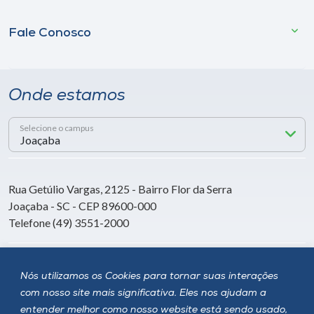
Fale Conosco
Onde estamos
Selecione o campus
Rua Getúlio Vargas, 2125 - Bairro Flor da Serra
Joaçaba - SC - CEP 89600-000
Telefone (49) 3551-2000
Siga a Unoesc
Nós utilizamos os Cookies para tornar suas interações
com nosso site mais significativa. Eles nos ajudam a
entender melhor como nosso website está sendo usado,