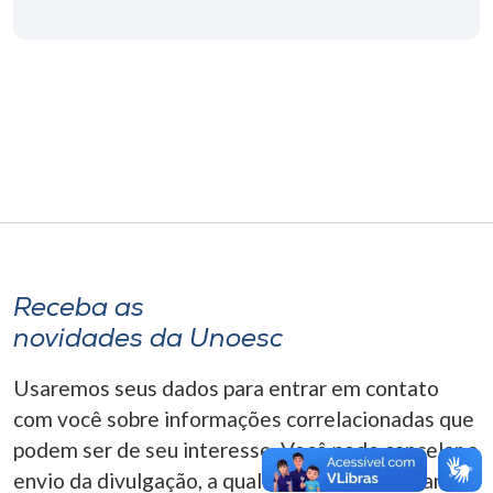
Museu
Unoesc
Store
Selecione
o idioma
Receba as
A+
novidades da Unoesc
A-
Usaremos seus dados para entrar em contato
com você sobre informações correlacionadas que
podem ser de seu interesse. Você pode cancelar o
envio da divulgação, a qualquer momento. Para