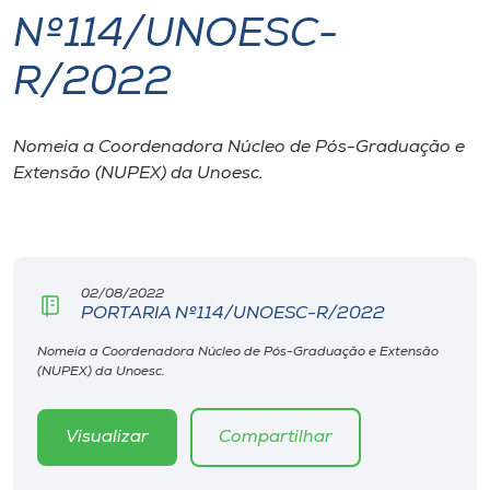
Nº114/UNOESC-
I.nova
R/2022
Diplomados
Nomeia a Coordenadora Núcleo de Pós-Graduação e
Extensão (NUPEX) da Unoesc.
Cultura
CPA
02/08/2022
Biblioteca
PORTARIA Nº114/UNOESC-R/2022
Nomeia a Coordenadora Núcleo de Pós-Graduação e Extensão
Editora
(NUPEX) da Unoesc.
Rádio
Visualizar
Compartilhar