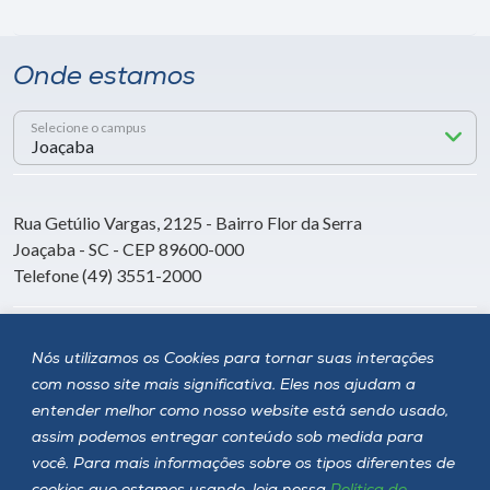
Onde estamos
Selecione o campus
Rua Getúlio Vargas, 2125 - Bairro Flor da Serra
Joaçaba - SC - CEP 89600-000
Telefone (49) 3551-2000
Siga a Unoesc
Nós utilizamos os Cookies para tornar suas interações
com nosso site mais significativa. Eles nos ajudam a
entender melhor como nosso website está sendo usado,
assim podemos entregar conteúdo sob medida para
você. Para mais informações sobre os tipos diferentes de