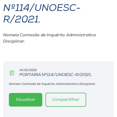
Nº114/UNOESC-
I.nova
R/2021.
Diplomados
Nomeia Comissão de Inquérito Administrativo
Disciplinar.
Cultura
CPA
14/10/2021
Biblioteca
PORTARIA Nº114/UNOESC-R/2021.
Nomeia Comissão de Inquérito Administrativo Disciplinar.
Editora
Visualizar
Compartilhar
Rádio