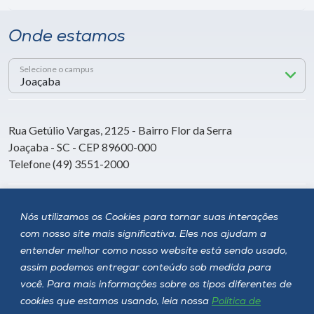
Onde estamos
Selecione o campus
Rua Getúlio Vargas, 2125 - Bairro Flor da Serra
Joaçaba - SC - CEP 89600-000
Telefone (49) 3551-2000
Siga a Unoesc
Nós utilizamos os Cookies para tornar suas interações
com nosso site mais significativa. Eles nos ajudam a
entender melhor como nosso website está sendo usado,
assim podemos entregar conteúdo sob medida para
você. Para mais informações sobre os tipos diferentes de
cookies que estamos usando, leia nossa
Política de