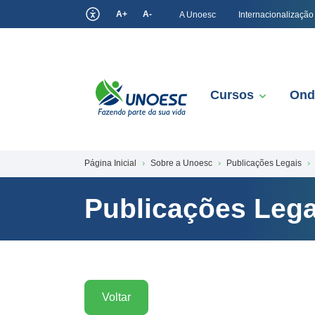
A+
A-
A Unoesc
Internacionalização
Cursos
Ond
Página Inicial
Sobre a Unoesc
Publicações Legais
Publicações Lega
Voltar