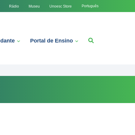
Português
Rádio
Museu
Unoesc Store
udante
Portal de Ensino