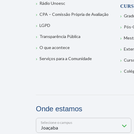
Rádio Unoesc
CURS
CPA – Comissão Própria de Avaliação
Grad
LGPD
Pós-
Transparência Pública
Mest
O que acontece
Exte
Serviços para a Comunidade
Curs
Colé
Onde estamos
Selecione o campus