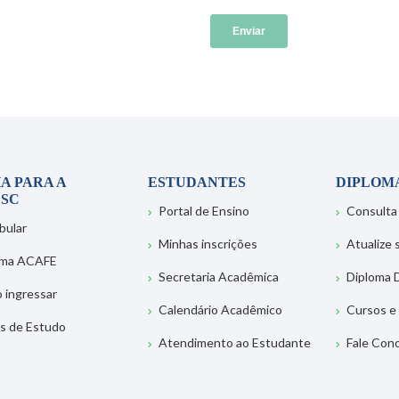
A PARA A
ESTUDANTES
DIPLOM
SC
Portal de Ensino
Consulta
bular
Minhas inscrições
Atualize
ema ACAFE
Secretaria Acadêmica
Diploma D
 ingressar
Calendário Acadêmico
Cursos e
s de Estudo
Atendimento ao Estudante
Fale Con