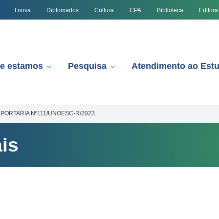
I.nova
Diplomados
Cultura
CPA
Biblioteca
Editora
e estamos
Pesquisa
Atendimento ao Est
PORTARIA Nº111/UNOESC-R/2023.
is