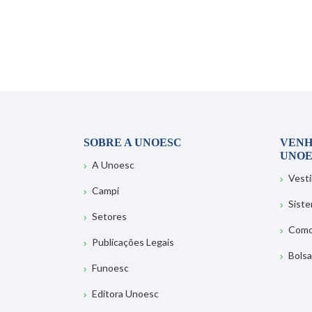
SOBRE A UNOESC
VENH
UNOE
A Unoesc
Vesti
Campi
Sist
Setores
Como
Publicações Legais
Bolsa
Funoesc
Editora Unoesc