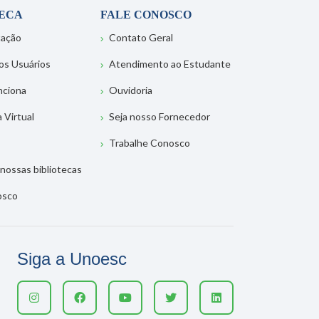
TECA
FALE CONOSCO
tação
Contato Geral
os Usuários
Atendimento ao Estudante
nciona
Ouvidoria
a Virtual
Seja nosso Fornecedor
Trabalhe Conosco
nossas bibliotecas
osco
Siga a Unoesc