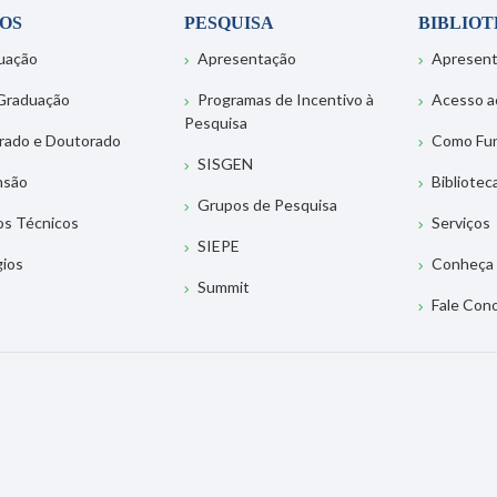
OS
PESQUISA
BIBLIO
uação
Apresentação
Apresen
Graduação
Programas de Incentivo à
Acesso a
Pesquisa
rado e Doutorado
Como Fu
SISGEN
nsão
Bibliotec
Grupos de Pesquisa
os Técnicos
Serviços
SIEPE
gios
Conheça 
Summit
Fale Con