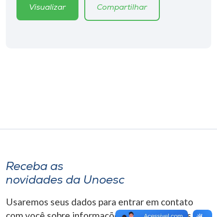
Museu
Visualizar
Compartilhar
Unoesc
Store
Selecione
o idioma
A+
A-
Receba as
novidades da Unoesc
Usaremos seus dados para entrar em contato
com você sobre informações correlacionadas que