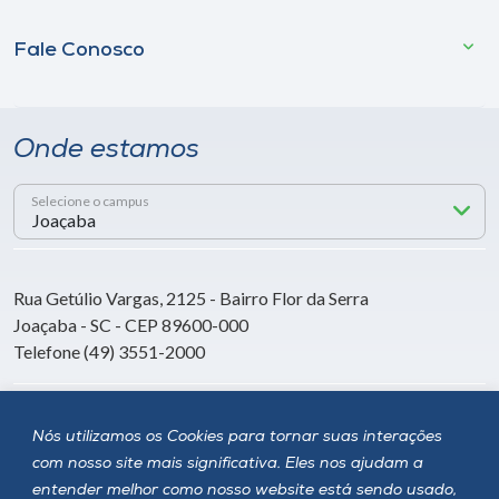
Fale Conosco
Onde estamos
Selecione o campus
Rua Getúlio Vargas, 2125 - Bairro Flor da Serra
Joaçaba - SC - CEP 89600-000
Telefone (49) 3551-2000
Siga a Unoesc
Nós utilizamos os Cookies para tornar suas interações
com nosso site mais significativa. Eles nos ajudam a
entender melhor como nosso website está sendo usado,