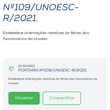
Nº109/UNOESC-
I.nova
R/2021.
Diplomados
Estabelece orientações relativas às férias dos
funcionários da Unoesc.
Cultura
CPA
01/10/2021
Biblioteca
PORTARIA Nº109/UNOESC-R/2021.
Estabelece orientações relativas às férias dos funcionários da
Editora
Unoesc.
Rádio
Visualizar
Compartilhar