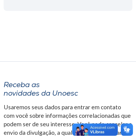
Museu
Unoesc
Store
Selecione
o idioma
Receba as
A+
novidades da Unoesc
A-
Usaremos seus dados para entrar em contato
com você sobre informações correlacionadas que
podem ser de seu interesse. Você pode cancelar o
envio da divulgação, a qualquer momento. Para