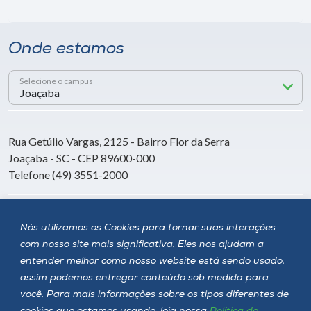
Onde estamos
Selecione o campus
Rua Getúlio Vargas, 2125 - Bairro Flor da Serra
Joaçaba - SC - CEP 89600-000
Telefone (49) 3551-2000
Siga a Unoesc
Nós utilizamos os Cookies para tornar suas interações
com nosso site mais significativa. Eles nos ajudam a
entender melhor como nosso website está sendo usado,
assim podemos entregar conteúdo sob medida para
você. Para mais informações sobre os tipos diferentes de