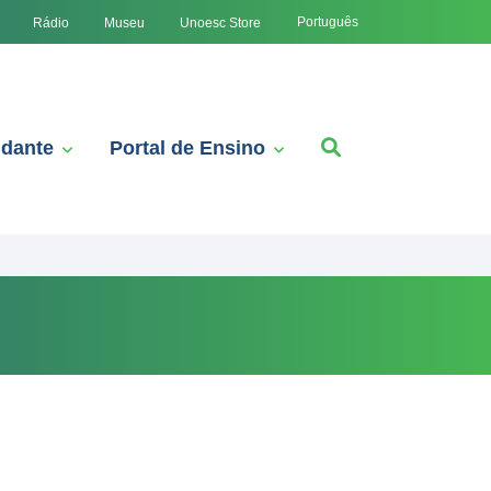
Português
Rádio
Museu
Unoesc Store
udante
Portal de Ensino