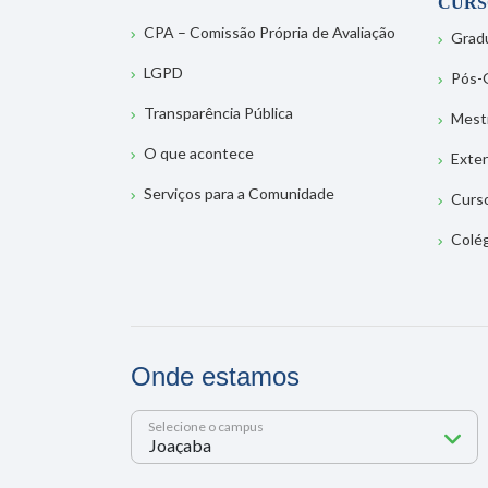
CURS
CPA – Comissão Própria de Avaliação
Grad
LGPD
Pós-
Transparência Pública
Mest
O que acontece
Exte
Serviços para a Comunidade
Curs
Colé
Onde estamos
Selecione o campus