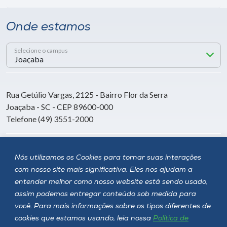
Onde estamos
Selecione o campus
Rua Getúlio Vargas, 2125 - Bairro Flor da Serra
Joaçaba - SC - CEP 89600-000
Telefone (49) 3551-2000
Siga a Unoesc
Nós utilizamos os Cookies para tornar suas interações
com nosso site mais significativa. Eles nos ajudam a
entender melhor como nosso website está sendo usado,
assim podemos entregar conteúdo sob medida para
você. Para mais informações sobre os tipos diferentes de
cookies que estamos usando, leia nossa
Política de