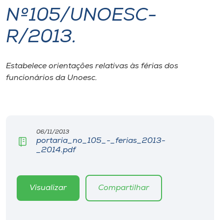
Nº105/UNOESC-
I.nova
R/2013.
Diplomados
Estabelece orientações relativas às férias dos
funcionários da Unoesc.
Cultura
CPA
06/11/2013
Biblioteca
portaria_no_105_-_ferias_2013-
_2014.pdf
Editora
Visualizar
Compartilhar
Rádio