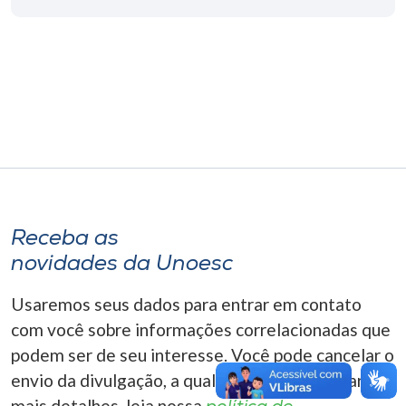
Museu
Unoesc
Store
Selecione
o idioma
Receba as
novidades da Unoesc
A+
A-
Usaremos seus dados para entrar em contato
com você sobre informações correlacionadas que
podem ser de seu interesse. Você pode cancelar o
envio da divulgação, a qualquer momento. Para
mais detalhes, leia nossa