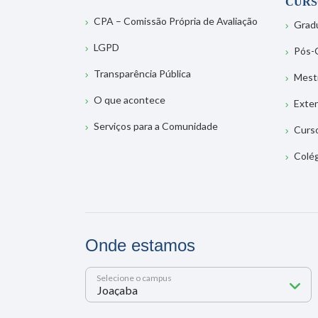
CURS
CPA – Comissão Própria de Avaliação
Grad
LGPD
Pós-
Transparência Pública
Mest
O que acontece
Exte
Serviços para a Comunidade
Curs
Colé
Onde estamos
Selecione o campus