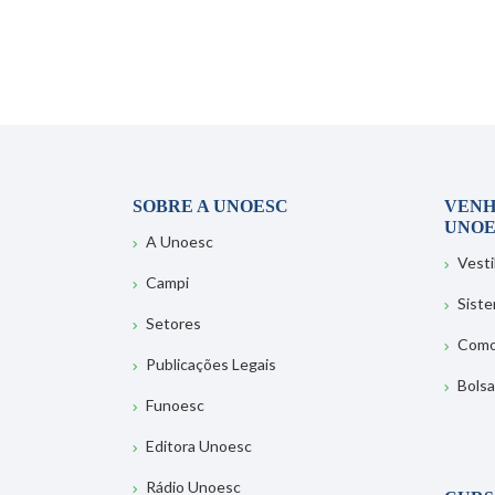
SOBRE A UNOESC
VENH
UNOE
A Unoesc
Vesti
Campi
Sist
Setores
Como
Publicações Legais
Bolsa
Funoesc
Editora Unoesc
Rádio Unoesc