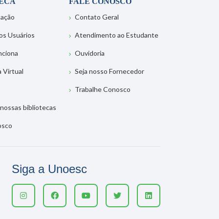
TECA
FALE CONOSCO
tação
Contato Geral
os Usuários
Atendimento ao Estudante
nciona
Ouvidoria
a Virtual
Seja nosso Fornecedor
Trabalhe Conosco
nossas bibliotecas
osco
Siga a Unoesc