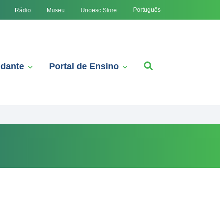
Português
Rádio
Museu
Unoesc Store
udante
Portal de Ensino