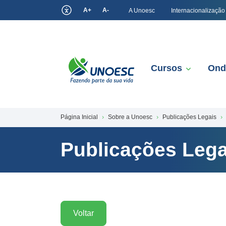
A+
A-
A Unoesc
Internacionalização
Cursos
Ond
Página Inicial
Sobre a Unoesc
Publicações Legais
Publicações Lega
Voltar