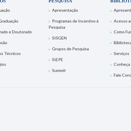
OS
PESQUISA
BIBLIO
uação
Apresentação
Apresen
Graduação
Programas de Incentivo à
Acesso a
Pesquisa
rado e Doutorado
Como Fu
SISGEN
nsão
Bibliotec
Grupos de Pesquisa
os Técnicos
Serviços
SIEPE
gios
Conheça 
Summit
Fale Con