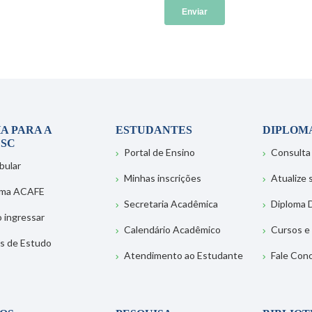
A PARA A
ESTUDANTES
DIPLOM
SC
Portal de Ensino
Consulta
bular
Minhas inscrições
Atualize
ema ACAFE
Secretaria Acadêmica
Diploma D
 ingressar
Calendário Acadêmico
Cursos e
s de Estudo
Atendimento ao Estudante
Fale Con