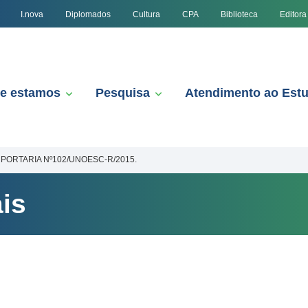
I.nova
Diplomados
Cultura
CPA
Biblioteca
Editora
e estamos
Pesquisa
Atendimento ao Est
PORTARIA Nº102/UNOESC-R/2015.
is