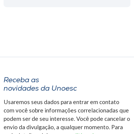
Museu
Unoesc
Store
Selecione
o idioma
Receba as
novidades da Unoesc
A+
A-
Usaremos seus dados para entrar em contato
com você sobre informações correlacionadas que
podem ser de seu interesse. Você pode cancelar o
envio da divulgação, a qualquer momento. Para