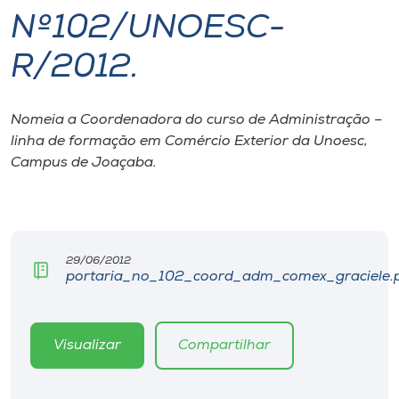
Nº102/UNOESC-
I.nova
R/2012.
Diplomados
Nomeia a Coordenadora do curso de Administração –
linha de formação em Comércio Exterior da Unoesc,
Cultura
Campus de Joaçaba.
CPA
Biblioteca
29/06/2012
portaria_no_102_coord_adm_comex_graciele.
Editora
Visualizar
Compartilhar
Rádio