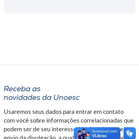
Museu
Unoesc
Store
Selecione
o idioma
Receba as
A+
novidades da Unoesc
A-
Usaremos seus dados para entrar em contato
com você sobre informações correlacionadas que
podem ser de seu interesse. Você pode cancelar o
envio da divulgação, a qualquer momento. Para