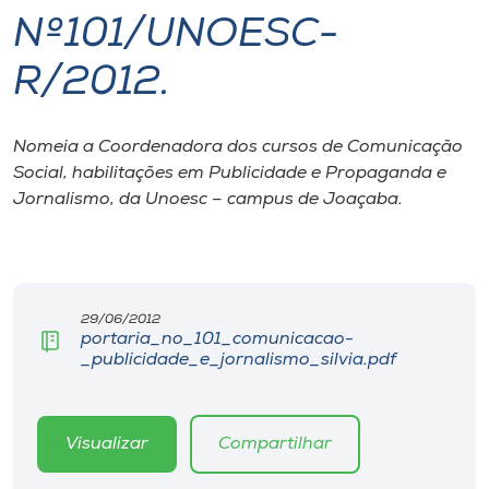
Nº101/UNOESC-
I.nova
R/2012.
Diplomados
Nomeia a Coordenadora dos cursos de Comunicação
Social, habilitações em Publicidade e Propaganda e
Cultura
Jornalismo, da Unoesc – campus de Joaçaba.
CPA
Biblioteca
29/06/2012
portaria_no_101_comunicacao-
_publicidade_e_jornalismo_silvia.pdf
Editora
Rádio
Visualizar
Compartilhar