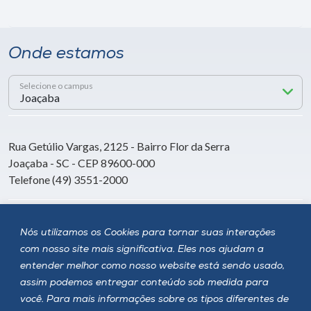
Onde estamos
Selecione o campus
Rua Getúlio Vargas, 2125 - Bairro Flor da Serra
Joaçaba - SC - CEP 89600-000
Telefone (49) 3551-2000
Siga a Unoesc
Nós utilizamos os Cookies para tornar suas interações
com nosso site mais significativa. Eles nos ajudam a
entender melhor como nosso website está sendo usado,
assim podemos entregar conteúdo sob medida para
você. Para mais informações sobre os tipos diferentes de