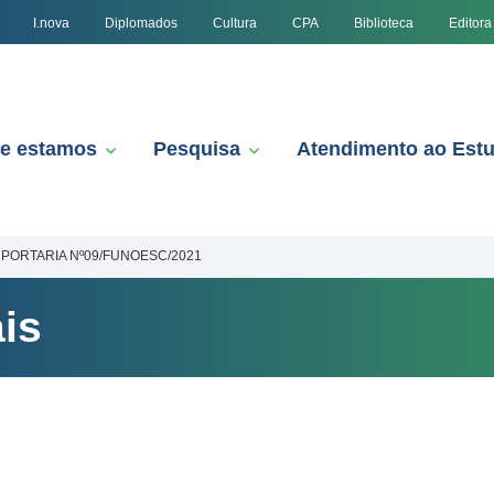
I.nova
Diplomados
Cultura
CPA
Biblioteca
Editora
e estamos
Pesquisa
Atendimento ao Est
PORTARIA Nº09/FUNOESC/2021
is