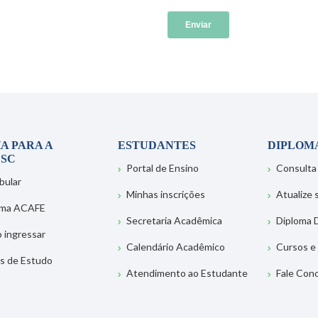
A PARA A
ESTUDANTES
DIPLOM
SC
Portal de Ensino
Consulta
bular
Minhas inscrições
Atualize
ema ACAFE
Secretaria Acadêmica
Diploma D
 ingressar
Calendário Acadêmico
Cursos e
s de Estudo
Atendimento ao Estudante
Fale Con