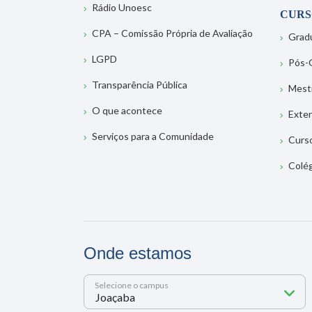
Rádio Unoesc
CURS
CPA – Comissão Própria de Avaliação
Grad
LGPD
Pós-
Transparência Pública
Mest
O que acontece
Exte
Serviços para a Comunidade
Curs
Colé
Onde estamos
Selecione o campus