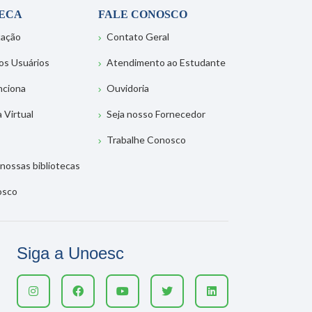
TECA
FALE CONOSCO
tação
Contato Geral
os Usuários
Atendimento ao Estudante
nciona
Ouvidoria
a Virtual
Seja nosso Fornecedor
Trabalhe Conosco
nossas bibliotecas
osco
Siga a Unoesc