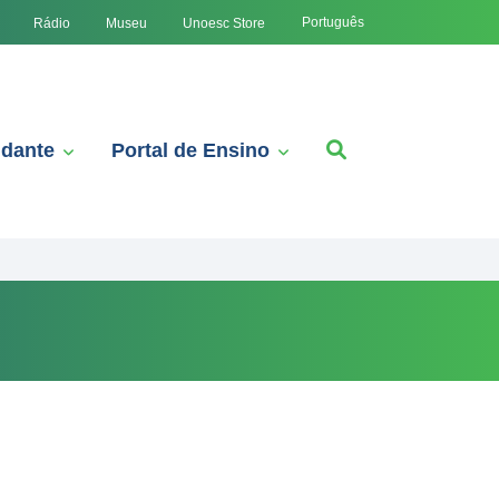
Português
Rádio
Museu
Unoesc Store
udante
Portal de Ensino