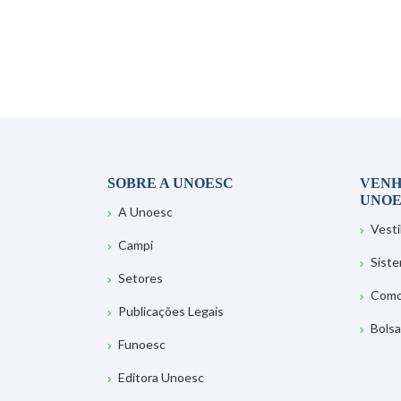
SOBRE A UNOESC
VENH
UNOE
A Unoesc
Vesti
Campi
Sist
Setores
Como
Publicações Legais
Bolsa
Funoesc
Editora Unoesc