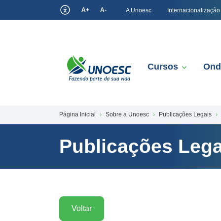
A+
A-
A Unoesc
Internacionalização
Cursos
Ond
Página Inicial
Sobre a Unoesc
Publicações Legais
Publicações Lega
Voltar