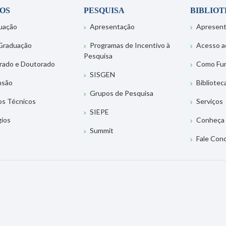
OS
PESQUISA
BIBLIO
uação
Apresentação
Apresen
Graduação
Programas de Incentivo à
Acesso a
Pesquisa
rado e Doutorado
Como Fu
SISGEN
nsão
Bibliotec
Grupos de Pesquisa
os Técnicos
Serviços
SIEPE
gios
Conheça 
Summit
Fale Con