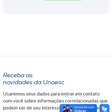
Museu
Unoesc
Store
Selecione
o idioma
A+
Receba as
A-
novidades da Unoesc
Usaremos seus dados para entrar em contato
com você sobre informações correlacionadas que
podem ser de seu interesse. Você pode cancelar o