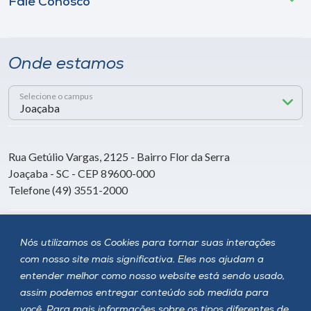
Fale Conosco
Onde estamos
Selecione o campus
Rua Getúlio Vargas, 2125 - Bairro Flor da Serra
Joaçaba - SC - CEP 89600-000
Telefone (49) 3551-2000
Siga a Unoesc
Nós utilizamos os Cookies para tornar suas interações
com nosso site mais significativa. Eles nos ajudam a
entender melhor como nosso website está sendo usado,
assim podemos entregar conteúdo sob medida para
você. Para mais informações sobre os tipos diferentes de