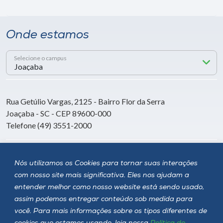
Onde estamos
Selecione o campus
Rua Getúlio Vargas, 2125 - Bairro Flor da Serra
Joaçaba - SC - CEP 89600-000
Telefone (49) 3551-2000
Siga a Unoesc
Nós utilizamos os Cookies para tornar suas interações
com nosso site mais significativa. Eles nos ajudam a
entender melhor como nosso website está sendo usado,
assim podemos entregar conteúdo sob medida para
você. Para mais informações sobre os tipos diferentes de