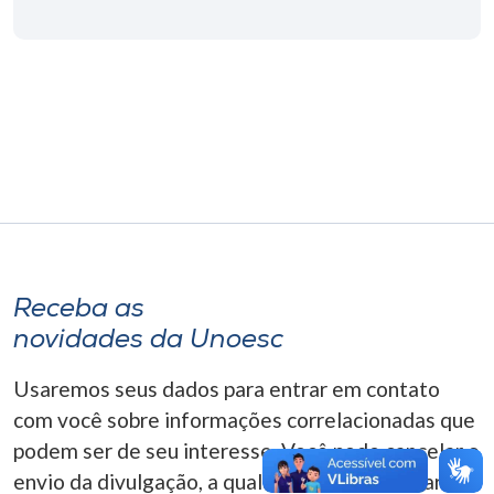
Museu
Unoesc
Store
Selecione
o idioma
Receba as
A+
novidades da Unoesc
A-
Usaremos seus dados para entrar em contato
com você sobre informações correlacionadas que
podem ser de seu interesse. Você pode cancelar o
envio da divulgação, a qualquer momento. Para