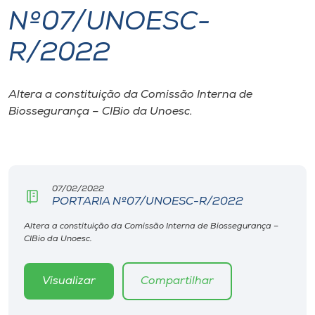
Nº07/UNOESC-
I.nova
R/2022
Diplomados
Altera a constituição da Comissão Interna de
Biossegurança – CIBio da Unoesc.
Cultura
CPA
07/02/2022
Biblioteca
PORTARIA Nº07/UNOESC-R/2022
Altera a constituição da Comissão Interna de Biossegurança –
Editora
CIBio da Unoesc.
Rádio
Visualizar
Compartilhar