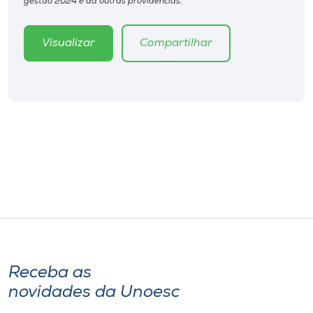
gestão 2024 e dá outras providências.
Museu
Visualizar
Compartilhar
Unoesc
Store
Selecione
o idioma
A+
A-
Receba as
novidades da Unoesc