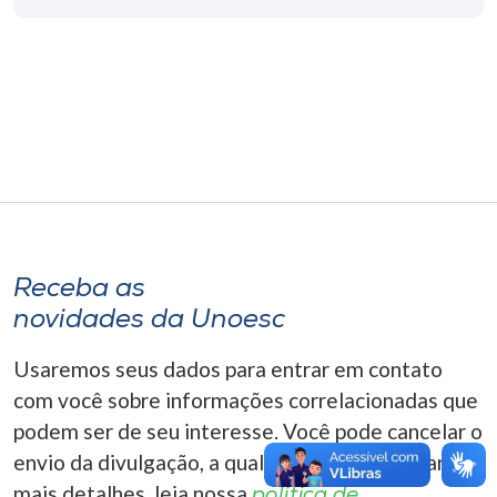
Museu
Unoesc
Store
Selecione
o idioma
Receba as
novidades da Unoesc
A+
A-
Usaremos seus dados para entrar em contato
com você sobre informações correlacionadas que
podem ser de seu interesse. Você pode cancelar o
envio da divulgação, a qualquer momento. Para
mais detalhes, leia nossa
política de