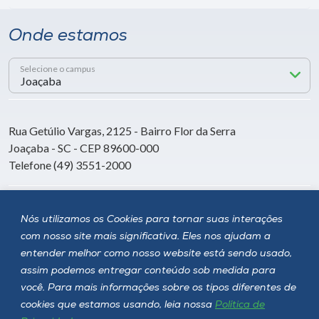
Onde estamos
Selecione o campus
Rua Getúlio Vargas, 2125 - Bairro Flor da Serra
Joaçaba - SC - CEP 89600-000
Telefone (49) 3551-2000
Siga a Unoesc
Nós utilizamos os Cookies para tornar suas interações
com nosso site mais significativa. Eles nos ajudam a
entender melhor como nosso website está sendo usado,
assim podemos entregar conteúdo sob medida para
você. Para mais informações sobre os tipos diferentes de
cookies que estamos usando, leia nossa
Política de