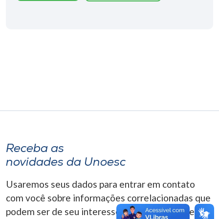
Museu
Unoesc
Store
Selecione
o idioma
A+
Receba as
A-
novidades da Unoesc
Usaremos seus dados para entrar em contato
com você sobre informações correlacionadas que
podem ser de seu interesse. Você pode cancelar o