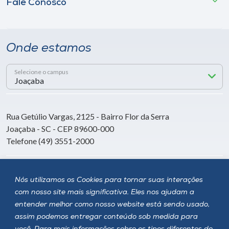
Fale Conosco
Onde estamos
Selecione o campus
Rua Getúlio Vargas, 2125 - Bairro Flor da Serra
Joaçaba - SC - CEP 89600-000
Telefone (49) 3551-2000
Siga a Unoesc
Nós utilizamos os Cookies para tornar suas interações
com nosso site mais significativa. Eles nos ajudam a
entender melhor como nosso website está sendo usado,
assim podemos entregar conteúdo sob medida para