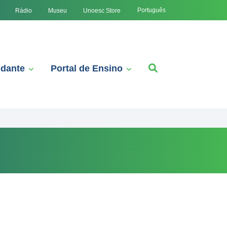
Português
Rádio
Museu
Unoesc Store
udante
Portal de Ensino