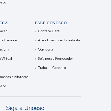
osco
TECA
FALE CONOSCO
tação
Contato Geral
os Usuários
Atendimento ao Estudante
nciona
Ouvidoria
a Virtual
Seja nosso Fornecedor
Trabalhe Conosco
nossas bibliotecas
osco
Siga a Unoesc