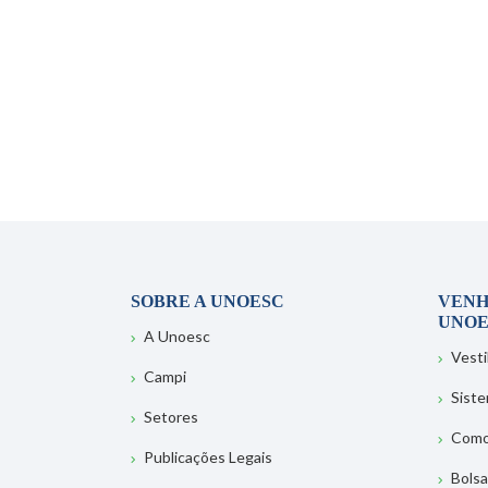
SOBRE A UNOESC
VENH
UNOE
A Unoesc
Vesti
Campi
Sist
Setores
Como
Publicações Legais
Bolsa