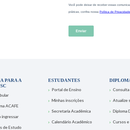
A PARA A
ESTUDANTES
DIPLOM
SC
Portal de Ensino
Consulta
bular
Minhas inscrições
Atualize
ema ACAFE
Secretaria Acadêmica
Diploma D
 ingressar
Calendário Acadêmico
Cursos e
s de Estudo