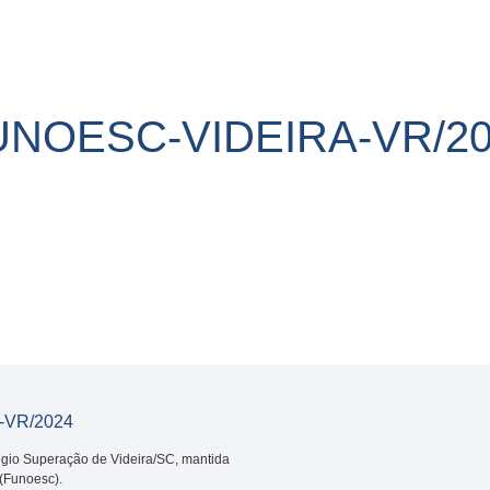
UNOESC-VIDEIRA-VR/2
-VR/2024
gio Superação de Videira/SC, mantida
(Funoesc).