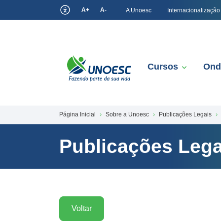
A+
A-
A Unoesc
Internacionalização
Cursos
Ond
Página Inicial
Sobre a Unoesc
Publicações Legais
Publicações Lega
Voltar