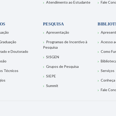
Atendimento ao Estudante
Fale Con
OS
PESQUISA
BIBLIO
uação
Apresentação
Apresen
Graduação
Programas de Incentivo à
Acesso a
Pesquisa
rado e Doutorado
Como Fu
SISGEN
nsão
Bibliotec
Grupos de Pesquisa
os Técnicos
Serviços
SIEPE
gios
Conheça 
Summit
Fale Con