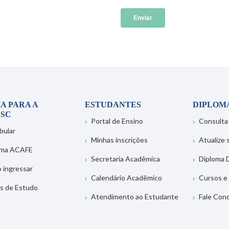
A PARA A
ESTUDANTES
DIPLOM
SC
Portal de Ensino
Consulta
bular
Minhas inscrições
Atualize
ema ACAFE
Secretaria Acadêmica
Diploma D
 ingressar
Calendário Acadêmico
Cursos e
s de Estudo
Atendimento ao Estudante
Fale Con