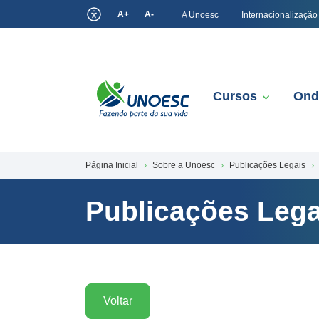
A+
A-
A Unoesc
Internacionalização
Cursos
Ond
Página Inicial
Sobre a Unoesc
Publicações Legais
Publicações Lega
Voltar