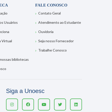
TECA
FALE CONOSCO
tação
Contato Geral
os Usuários
Atendimento ao Estudante
nciona
Ouvidoria
a Virtual
Seja nosso Fornecedor
Trabalhe Conosco
nossas bibliotecas
osco
Siga a Unoesc