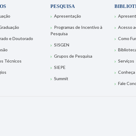
OS
PESQUISA
BIBLIO
uação
Apresentação
Apresen
Graduação
Programas de Incentivo à
Acesso a
Pesquisa
rado e Doutorado
Como Fu
SISGEN
nsão
Bibliotec
Grupos de Pesquisa
os Técnicos
Serviços
SIEPE
gios
Conheça 
Summit
Fale Con