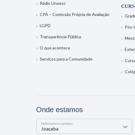
Rádio Unoesc
CURS
CPA – Comissão Própria de Avaliação
Grad
LGPD
Pós-
Transparência Pública
Mest
O que acontece
Exte
Serviços para a Comunidade
Curs
Colé
Onde estamos
Selecione o campus