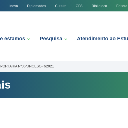
I.nova
Diplomados
Cultura
CPA
Biblioteca
Editora
e estamos
Pesquisa
Atendimento ao Est
PORTARIA Nº06/UNOESC-R/2021
is