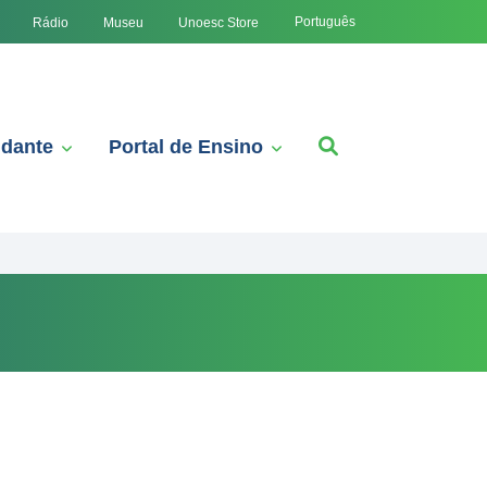
Português
Rádio
Museu
Unoesc Store
udante
Portal de Ensino