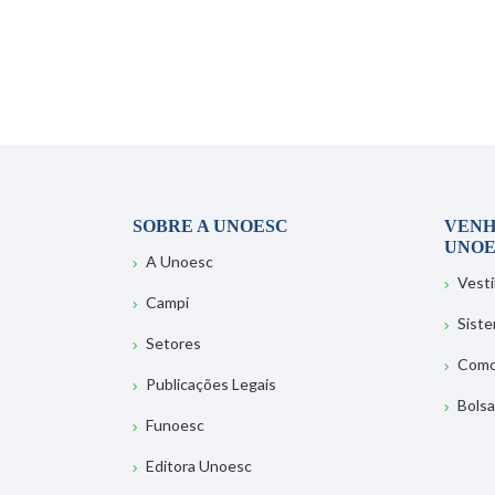
SOBRE A UNOESC
VENH
UNOE
A Unoesc
Vesti
Campi
Sist
Setores
Como
Publicações Legais
Bolsa
Funoesc
Editora Unoesc