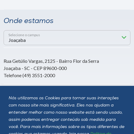
Onde estamos
Selecione o campus
Rua Getúlio Vargas, 2125 - Bairro Flor da Serra
Joaçaba - SC - CEP 89600-000
Telefone (49) 3551-2000
Siga a Unoesc
Nós utilizamos os Cookies para tornar suas interações
com nosso site mais significativa. Eles nos ajudam a
entender melhor como nosso website está sendo usado,
assim podemos entregar conteúdo sob medida para
você. Para mais informações sobre os tipos diferentes de