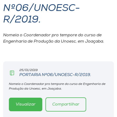
Nº06/UNOESC-
I.nova
R/2019.
Diplomados
Nomeia o Coordenador pro tempore do curso de
Engenharia de Produção da Unoesc, em Joaçaba.
Cultura
CPA
25/01/2019
Biblioteca
PORTARIA Nº06/UNOESC-R/2019.
Nomeia o Coordenador pro tempore do curso de Engenharia de
Editora
Produção da Unoesc, em Joaçaba.
Rádio
Visualizar
Compartilhar