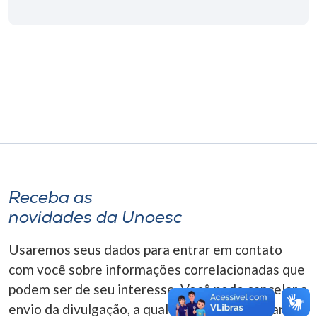
Museu
Unoesc
Store
Selecione
o idioma
Receba as
A+
novidades da Unoesc
A-
Usaremos seus dados para entrar em contato
com você sobre informações correlacionadas que
podem ser de seu interesse. Você pode cancelar o
envio da divulgação, a qualquer momento. Para