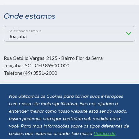
Onde estamos
Selecione o campus
Rua Getúlio Vargas, 2125 - Bairro Flor da Serra
Joaçaba - SC - CEP 89600-000
Telefone (49) 3551-2000
Siga a Unoesc
Nós utilizamos os Cookies para tornar suas interações
com nosso site mais significativa. Eles nos ajudam a
entender melhor como nosso website está sendo usado,
assim podemos entregar conteúdo sob medida para
você. Para mais informações sobre os tipos diferentes de
cookies que estamos usando, leia nossa
Política de