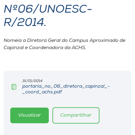
Nº06/UNOESC-
I.nova
R/2014.
Diplomados
Nomeia a Diretora Geral do Campus Aproximado de
Capinzal e Coordenadora da ACHS.
Cultura
CPA
31/01/2014
Biblioteca
portaria_no_06_diretora_capinzal_-
_coord_achs.pdf
Editora
Visualizar
Compartilhar
Rádio