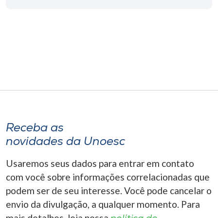
Museu
Unoesc
Store
Selecione
o idioma
Receba as
novidades da Unoesc
A+
A-
Usaremos seus dados para entrar em contato
com você sobre informações correlacionadas que
podem ser de seu interesse. Você pode cancelar o
envio da divulgação, a qualquer momento. Para
mais detalhes, leia nossa