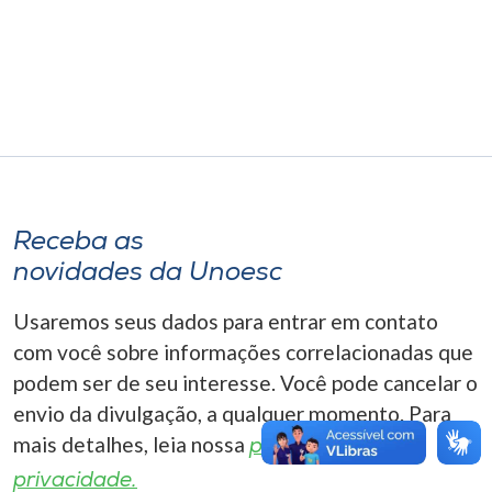
Museu
Unoesc
Store
Selecione
o idioma
Receba as
novidades da Unoesc
Usaremos seus dados para entrar em contato
A+
com você sobre informações correlacionadas que
A-
podem ser de seu interesse. Você pode cancelar o
envio da divulgação, a qualquer momento. Para
mais detalhes, leia nossa
política de
privacidade.