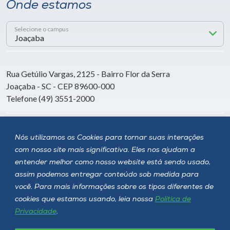
Onde estamos
Selecione o campus
Rua Getúlio Vargas, 2125 - Bairro Flor da Serra
Joaçaba - SC - CEP 89600-000
Telefone (49) 3551-2000
Siga a Unoesc
Nós utilizamos os Cookies para tornar suas interações
com nosso site mais significativa. Eles nos ajudam a
entender melhor como nosso website está sendo usado,
assim podemos entregar conteúdo sob medida para
você. Para mais informações sobre os tipos diferentes de
cookies que estamos usando, leia nossa
Política de
Privacidade
.