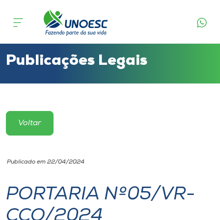
Cursos
Onde estamos
Publicações Legais
Pesquisa
Atendimento ao Estudante
Voltar
Portal de Ensino
Publicado em 22/04/2024
A
Unoesc
PORTARIA Nº05/VR-
CCO/2024
Internacionalização