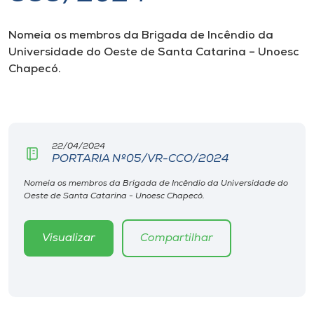
I.nova
Nomeia os membros da Brigada de Incêndio da
Universidade do Oeste de Santa Catarina – Unoesc
Chapecó.
Diplomados
Cultura
22/04/2024
CPA
PORTARIA Nº05/VR-CCO/2024
Nomeia os membros da Brigada de Incêndio da Universidade do
Biblioteca
Oeste de Santa Catarina - Unoesc Chapecó.
Editora
Visualizar
Compartilhar
Rádio