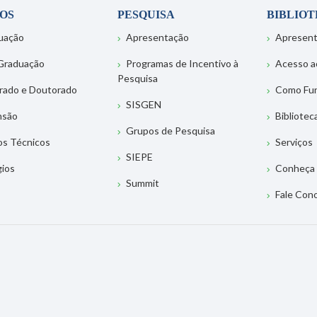
OS
PESQUISA
BIBLIO
uação
Apresentação
Apresen
Graduação
Programas de Incentivo à
Acesso a
Pesquisa
rado e Doutorado
Como Fu
SISGEN
nsão
Bibliotec
Grupos de Pesquisa
os Técnicos
Serviços
SIEPE
gios
Conheça 
Summit
Fale Con