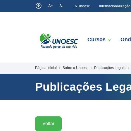
A+
A-
A Unoesc
Internacionalização
Cursos
Ond
Página Inicial
Sobre a Unoesc
Publicações Legais
Publicações Lega
Voltar