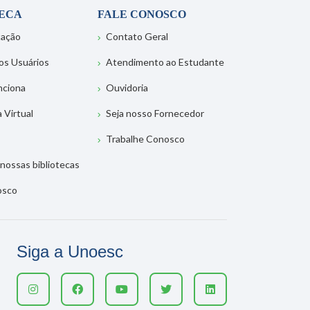
TECA
FALE CONOSCO
tação
Contato Geral
os Usuários
Atendimento ao Estudante
nciona
Ouvidoria
a Virtual
Seja nosso Fornecedor
Trabalhe Conosco
nossas bibliotecas
osco
Siga a Unoesc