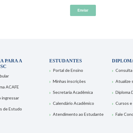
A PARA A
ESTUDANTES
DIPLOM
SC
Portal de Ensino
Consulta
bular
Minhas inscrições
Atualize
ema ACAFE
Secretaria Acadêmica
Diploma D
 ingressar
Calendário Acadêmico
Cursos e
s de Estudo
Atendimento ao Estudante
Fale Con