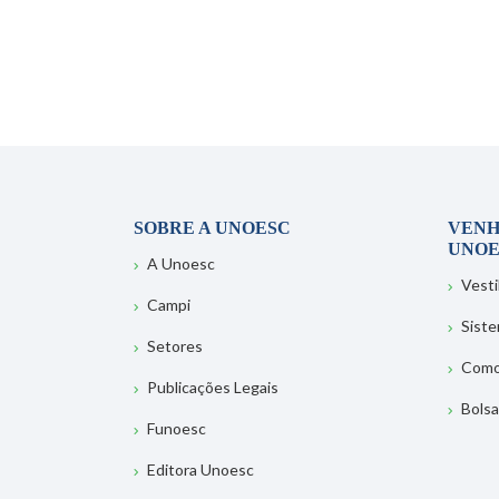
SOBRE A UNOESC
VENH
UNOE
A Unoesc
Vesti
Campi
Sist
Setores
Como
Publicações Legais
Bolsa
Funoesc
Editora Unoesc