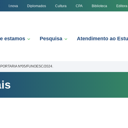
I.nova
Diplomados
Cultura
CPA
Biblioteca
Editora
e estamos
Pesquisa
Atendimento ao Est
PORTARIA Nº05/FUNOESC/2024.
is