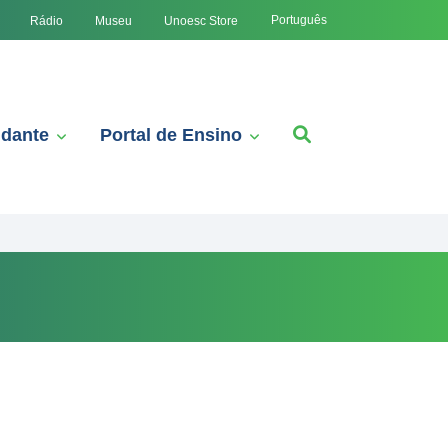
Português
Rádio
Museu
Unoesc Store
udante
Portal de Ensino