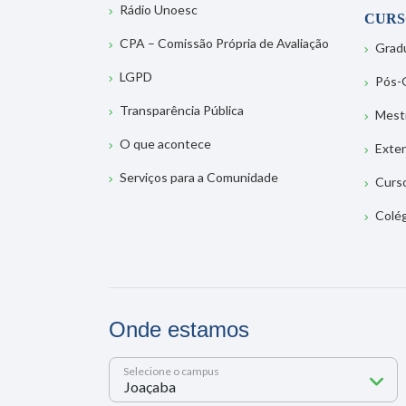
Rádio Unoesc
CURS
CPA – Comissão Própria de Avaliação
Grad
LGPD
Pós-
Transparência Pública
Mest
O que acontece
Exte
Serviços para a Comunidade
Curs
Colé
Onde estamos
Selecione o campus