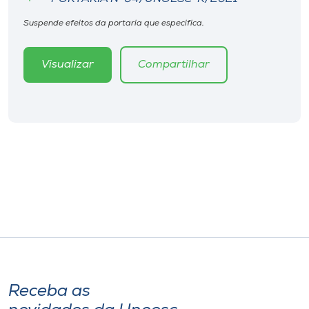
Museu
Suspende efeitos da portaria que especifica.
Unoesc
Visualizar
Compartilhar
Store
Selecione
o idioma
A+
A-
Receba as