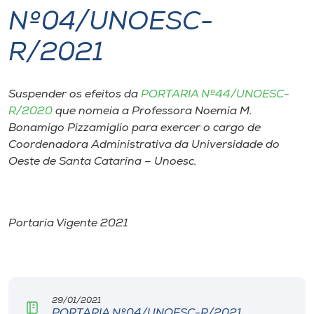
Nº04/UNOESC-
I.nova
R/2021
Diplomados
Suspender os efeitos da
PORTARIA Nº44/UNOESC-
R/2020
que nomeia a Professora Noemia M.
Cultura
Bonamigo Pizzamiglio para exercer o cargo de
Coordenadora Administrativa da Universidade do
CPA
Oeste de Santa Catarina – Unoesc.
Biblioteca
Portaria Vigente 2021
Editora
Rádio
29/01/2021
PORTARIA Nº04/UNOESC-R/2021