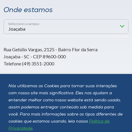
Onde estamos
Selecione o campus
Rua Getúlio Vargas, 2125 - Bairro Flor da Serra
Joaçaba - SC - CEP 89600-000
Telefone (49) 3551-2000
Siga a Unoesc
Nós utilizamos os Cookies para tornar suas interações
com nosso site mais significativa. Eles nos ajudam a
entender melhor como nosso website está sendo usado,
assim podemos entregar conteúdo sob medida para
você. Para mais informações sobre os tipos diferentes de
cookies que estamos usando, leia nossa
Política de
Privacidade
.