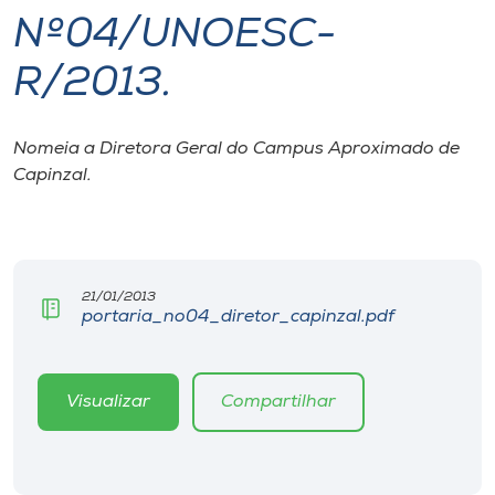
Nº04/UNOESC-
I.nova
R/2013.
Diplomados
Nomeia a Diretora Geral do Campus Aproximado de
Capinzal.
Cultura
CPA
21/01/2013
Biblioteca
portaria_no04_diretor_capinzal.pdf
Editora
Visualizar
Compartilhar
Rádio