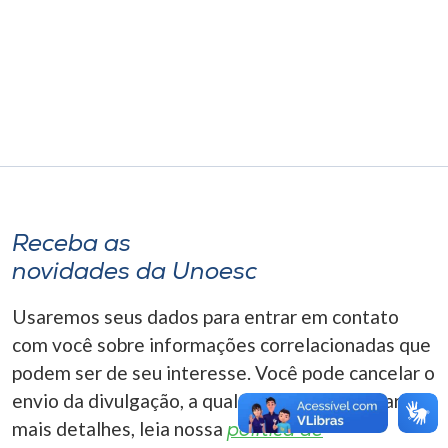
Museu
Unoesc
Store
Selecione
o idioma
Receba as
novidades da Unoesc
A+
Usaremos seus dados para entrar em contato
A-
com você sobre informações correlacionadas que
podem ser de seu interesse. Você pode cancelar o
envio da divulgação, a qualquer momento. Para
mais detalhes, leia nossa
política de