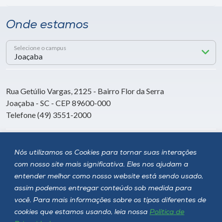
Onde estamos
Selecione o campus
Rua Getúlio Vargas, 2125 - Bairro Flor da Serra
Joaçaba - SC - CEP 89600-000
Telefone (49) 3551-2000
Siga a Unoesc
Nós utilizamos os Cookies para tornar suas interações
com nosso site mais significativa. Eles nos ajudam a
entender melhor como nosso website está sendo usado,
assim podemos entregar conteúdo sob medida para
você. Para mais informações sobre os tipos diferentes de
cookies que estamos usando, leia nossa
Política de