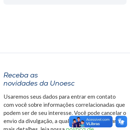
Museu
Unoesc
Store
Selecione
o idioma
Receba as
novidades da Unoesc
A+
A-
Usaremos seus dados para entrar em contato
com você sobre informações correlacionadas que
podem ser de seu interesse. Você pode cancelar o
envio da divulgação, a qualquer momento. Para
mais detalhes, leia nossa
política de