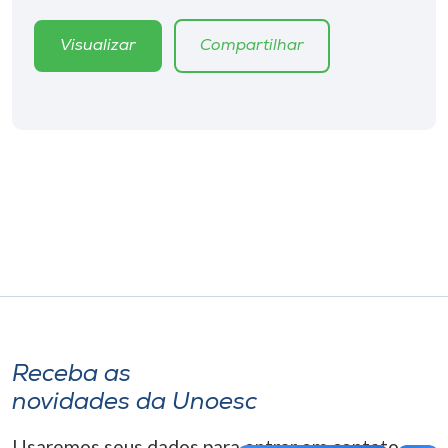
Museu
Visualizar
Compartilhar
Unoesc
Store
Selecione
o idioma
A+
A-
Receba as
novidades da Unoesc
Usaremos seus dados para entrar em contato