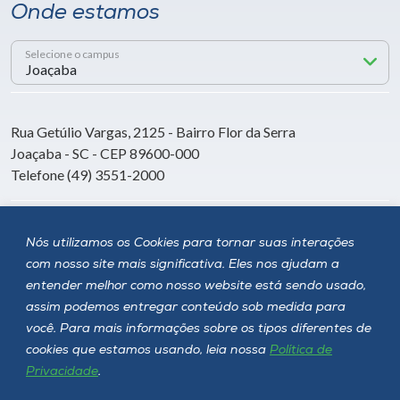
Onde estamos
Selecione o campus
Rua Getúlio Vargas, 2125 - Bairro Flor da Serra
Joaçaba - SC - CEP 89600-000
Telefone (49) 3551-2000
Siga a Unoesc
Nós utilizamos os Cookies para tornar suas interações
com nosso site mais significativa. Eles nos ajudam a
entender melhor como nosso website está sendo usado,
assim podemos entregar conteúdo sob medida para
você. Para mais informações sobre os tipos diferentes de
cookies que estamos usando, leia nossa
Política de
Privacidade
.