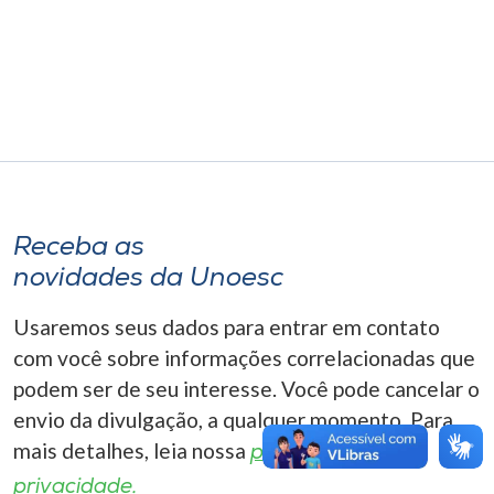
Museu
Unoesc
Store
Selecione
o idioma
Receba as
novidades da Unoesc
Usaremos seus dados para entrar em contato
A+
A-
com você sobre informações correlacionadas que
podem ser de seu interesse. Você pode cancelar o
envio da divulgação, a qualquer momento. Para
mais detalhes, leia nossa
política de
privacidade.