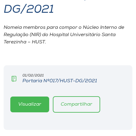
DG/2021
I.nova
Nomeia membros para compor o Núcleo Interno de
Diplomados
Regulação (NIR) do Hospital Universitário Santa
Terezinha – HUST.
Cultura
CPA
01/02/2021
Portaria Nº017/HUST-DG/2021
Biblioteca
Editora
Visualizar
Compartilhar
Rádio